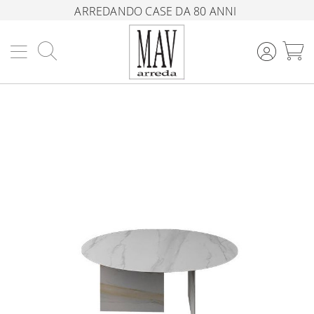
ARREDANDO CASE DA 80 ANNI
Cerca
C
Vai
alla
fine
della
galleria
di
immagini