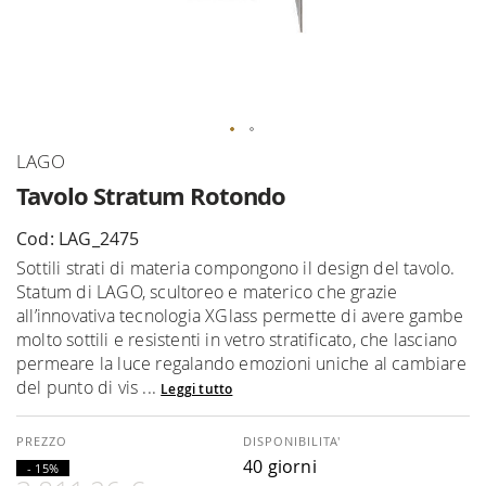
Vai
LAGO
all'inizio
Tavolo Stratum Rotondo
della
galleria
Cod: LAG_2475
di
Sottili strati di materia compongono il design del tavolo.
immagini
Statum di LAGO, scultoreo e materico che grazie
all’innovativa tecnologia XGlass permette di avere gambe
molto sottili e resistenti in vetro stratificato, che lasciano
permeare la luce regalando emozioni uniche al cambiare
del punto di vis ...
Leggi tutto
DISPONIBILITA'
40 giorni
- 15%