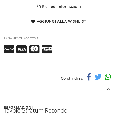
Richiedi informazioni
AGGIUNGI ALLA WISHLIST
PAGAMENTI ACCETTATI
Condividi su :
INFORMAZIONI
Tavolo Stratum Rotondo