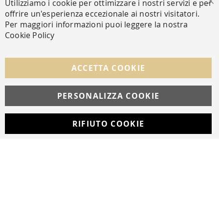
Utilizziamo i cookie per ottimizzare i nostri servizi e per
Ch
offrire un'esperienza eccezionale ai nostri visitatori.
Per maggiori informazioni puoi leggere la nostra
Cookie Policy
SEGUICI NEI SOCIAL
Facebook
Instagram
Whatsapp
ACCETTA COOKIE
PERSONALIZZA COOKIE
© Copyright MAV Arreda s.r.l. | P.IVA IT05919160969
Via Galileo Galilei, 14 | Milano
RIFIUTO COOKIE
Developed with
by
DF Solution