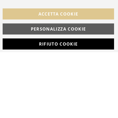
FOLLOW US ON SOCIAL MEDIA
ACCETTA COOKIE
Facebook
Instagram
Whatsapp
PERSONALIZZA COOKIE
RIFIUTO COOKIE
Developed with
by
DF Solution