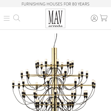
FURNISHING HOUSES FOR 80 YEARS
Search
M
Skip
to
the
end
of
the
images
gallery