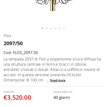
Skip
Flos
to
2097/50
the
beginning
Cod: FLOS_2097.50
of
La lampada 2097 di Flos a sospensione a luce diffusa ha
the
una struttura centrale in ferro e bracci in ottone,
images
entrambi cromati o dorati. Attacco a soffitto e rosone di
gallery
acciaio. In questa versione presenta 50 bulbi
Dimensione: Ø 100 cm ...
Read more
AVAILABILITY
€3,520.00
40 giorni