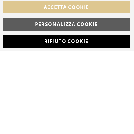
FOLLOW US ON SOCIAL MEDIA
ACCETTA COOKIE
Facebook
Instagram
Whatsapp
PERSONALIZZA COOKIE
RIFIUTO COOKIE
Developed with
by
DF Solution