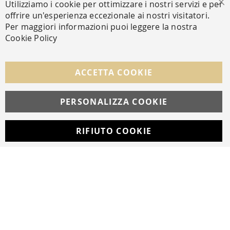
Utilizziamo i cookie per ottimizzare i nostri servizi e per
Cl
offrire un'esperienza eccezionale ai nostri visitatori.
SECURE PAYMENTS
Per maggiori informazioni puoi leggere la nostra
Cookie Policy
FOLLOW US ON SOCIAL MEDIA
ACCETTA COOKIE
Facebook
Instagram
Whatsapp
PERSONALIZZA COOKIE
RIFIUTO COOKIE
Developed with
by
DF Solution