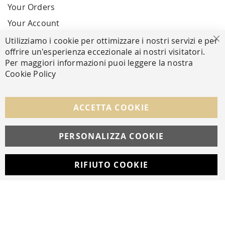
Your Orders
Your Account
Utilizziamo i cookie per ottimizzare i nostri servizi e per
Cl
offrire un'esperienza eccezionale ai nostri visitatori.
SECURE PAYMENTS
Per maggiori informazioni puoi leggere la nostra
Cookie Policy
FOLLOW US ON SOCIAL MEDIA
ACCETTA COOKIE
Facebook
Instagram
Whatsapp
PERSONALIZZA COOKIE
RIFIUTO COOKIE
Developed with
by
DF Solution