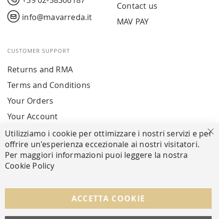
+39 02-58306187
Contact us
info@mavarreda.it
MAV PAY
CUSTOMER SUPPORT
Returns and RMA
Terms and Conditions
Your Orders
Your Account
Utilizziamo i cookie per ottimizzare i nostri servizi e per
Cl
offrire un'esperienza eccezionale ai nostri visitatori.
SECURE PAYMENTS
Per maggiori informazioni puoi leggere la nostra
Cookie Policy
FOLLOW US ON SOCIAL MEDIA
ACCETTA COOKIE
Facebook
Instagram
Whatsapp