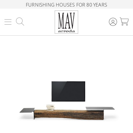
FURNISHING HOUSES FOR 80 YEARS
Search
M
Skip
to
the
end
of
the
images
gallery