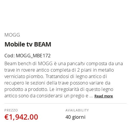
Skip
MOGG
to
Mobile tv BEAM
the
beginning
Cod: MOGG_MBE172
of
Beam bench di MOGG è una panca/tv composta da una
the
trave in rovere antico completa di 2 piani in metallo
images
verniciato piombo. Trattandosi di legno antico di
gallery
recupero le sezioni della trave possono variare da
prodotto a prodotto. Le irregolarità di questo legno
antico sono da considerarsi un pregio e ...
Read more
AVAILABILITY
€1,942.00
40 giorni