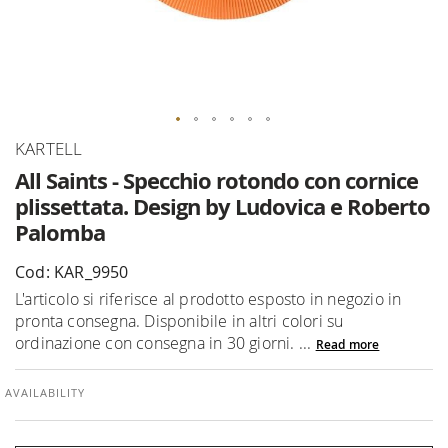
Skip
KARTELL
to
All Saints - Specchio rotondo con cornice
the
plissettata. Design by Ludovica e Roberto
beginning
Palomba
of
the
Cod: KAR_9950
images
gallery
L'articolo si riferisce al prodotto esposto in negozio in
pronta consegna. Disponibile in altri colori su
ordinazione con consegna in 30 giorni. ...
Read more
AVAILABILITY