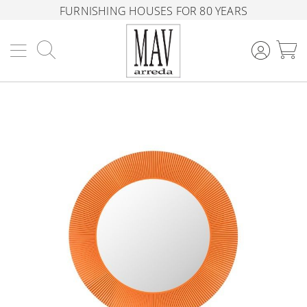
FURNISHING HOUSES FOR 80 YEARS
Search
M
Skip
to
the
end
of
the
images
gallery