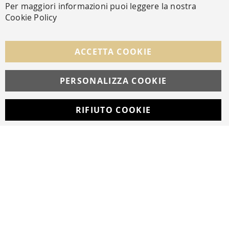
Per maggiori informazioni puoi leggere la nostra
Cookie Policy
FOLLOW US ON SOCIAL MEDIA
ACCETTA COOKIE
Facebook
Instagram
Whatsapp
PERSONALIZZA COOKIE
RIFIUTO COOKIE
Developed with
by
DF Solution