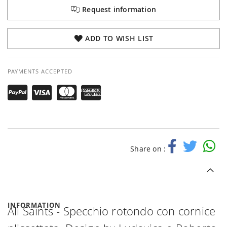
Request information
ADD TO WISH LIST
PAYMENTS ACCEPTED
Share on :
INFORMATION
All Saints - Specchio rotondo con cornice