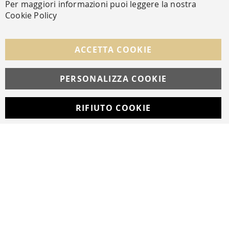
Per maggiori informazioni puoi leggere la nostra
Cookie Policy
FOLLOW US ON SOCIAL MEDIA
ACCETTA COOKIE
Facebook
Instagram
Whatsapp
PERSONALIZZA COOKIE
RIFIUTO COOKIE
Developed with
by
DF Solution