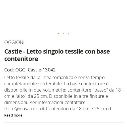
Skip
OGGIONI
to
Castle - Letto singolo tessile con base
the
contenitore
beginning
of
Cod: OGG_Castle-13042
the
Letto tessile dalla linea romantica e senza tempo
images
completamente sfoderabile. La base contenitore è
gallery
disponibile in due volumetrie: contenitore "basso" da 18
cm e "alto" da 25 cm. Disponibile in altre finiture e
dimensioni. Per informazioni contattare
store@mavarreda.it Contenitori da 18 cm e 25 cm d ...
Read more