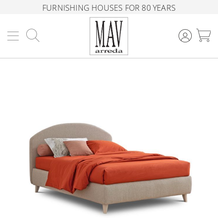
FURNISHING HOUSES FOR 80 YEARS
Search
M
Skip
to
the
end
of
the
images
gallery