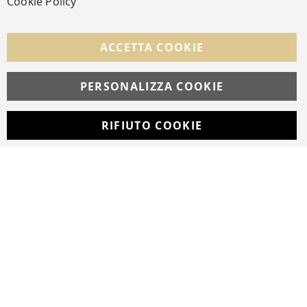
Cookie Policy
FOLLOW US ON SOCIAL MEDIA
ACCETTA COOKIE
Facebook
Instagram
Whatsapp
PERSONALIZZA COOKIE
RIFIUTO COOKIE
Developed with
by
DF Solution