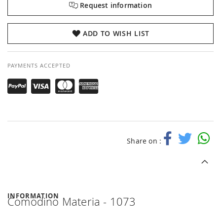
Request information
ADD TO WISH LIST
PAYMENTS ACCEPTED
Share on :
INFORMATION
Comodino Materia - 1073