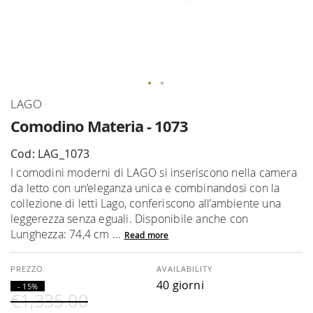
Skip
LAGO
to
Comodino Materia - 1073
the
beginning
Cod: LAG_1073
of
I comodini moderni di LAGO si inseriscono nella camera
the
da letto con un’eleganza unica e combinandosi con la
images
collezione di letti Lago, conferiscono all’ambiente una
gallery
leggerezza senza eguali. Disponibile anche con
Lunghezza: 74,4 cm ...
Read more
AVAILABILITY
40 giorni
- 15%
€1,335.00