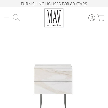
FURNISHING HOUSES FOR 80 YEARS
Search
M
Skip
to
the
end
of
the
images
gallery