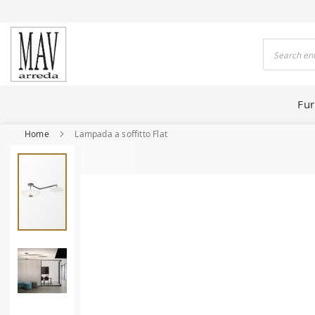
 HOUSES FOR 80 YEARS
Search
Fur
Home
Lampada a soffitto Flat
Skip
to
the
end
of
the
images
gallery