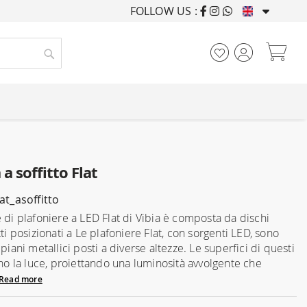
FOLLOW US :
FURNISHING HOUSES F
My
Search
 soffitto Flat
lat_asoffitto
e di plafoniere a LED Flat di Vibia è composta da dischi
tti posizionati a Le plafoniere Flat, con sorgenti LED, sono
 piani metallici posti a diverse altezze. Le superfici di questi
ono la luce, proiettando una luminosità avvolgente che
Read more