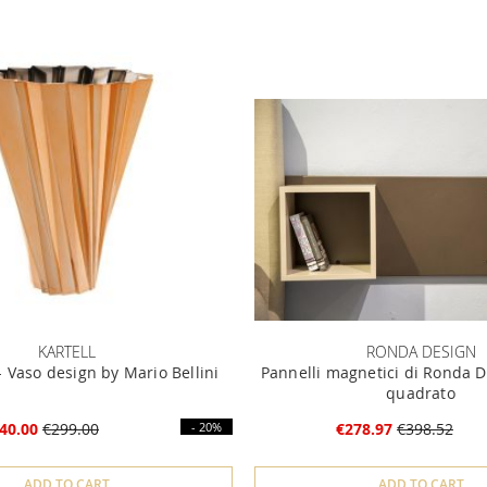
KARTELL
RONDA DESIGN
Vaso design by Mario Bellini
Pannelli magnetici di Ronda D
quadrato
40.00
€299.00
- 20%
€278.97
€398.52
ADD TO CART
ADD TO CART