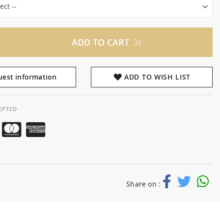
ADD TO CART
est information
ADD TO WISH LIST
EPTED
Share on :