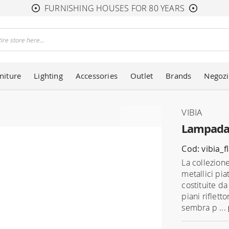
FURNISHING HOUSES FOR 80 YEARS
niture
Lighting
Accessories
Outlet
Brands
Negozi
VIBIA
Lampada a
Cod: vibia_f
La collezion
metallici pia
costituite da
piani riflett
sembra p ...