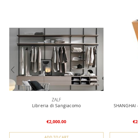
ZALF
Libreria di Sangiacomo
SHANGHAI - 
€2,000.00
€2
ADD TO CART