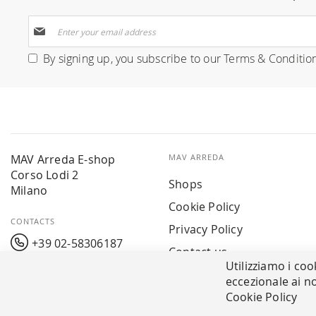
Sign
Up
for
By signing up, you subscribe to our
Terms & Conditio
Our
Newsletter:
MAV Arreda E-shop
MAV ARREDA
Corso Lodi 2
Shops
Milano
Cookie Policy
CONTACTS
Privacy Policy
+39 02-58306187
Contact us
Utilizziamo i coo
info@mavarreda.it
MAV PAY
eccezionale ai no
Cookie Policy