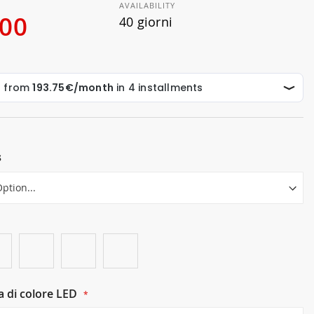
AVAILABILITY
.00
40 giorni
s
 di colore LED