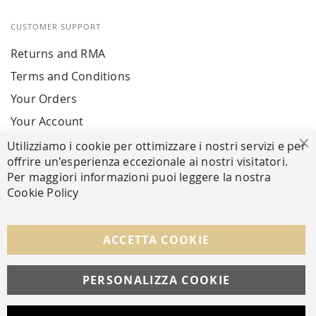
CUSTOMER SUPPORT
Returns and RMA
Terms and Conditions
Your Orders
Your Account
Utilizziamo i cookie per ottimizzare i nostri servizi e per
Cl
offrire un'esperienza eccezionale ai nostri visitatori.
SECURE PAYMENTS
Per maggiori informazioni puoi leggere la nostra
Cookie Policy
FOLLOW US ON SOCIAL MEDIA
ACCETTA COOKIE
Facebook
Instagram
Whatsapp
PERSONALIZZA COOKIE