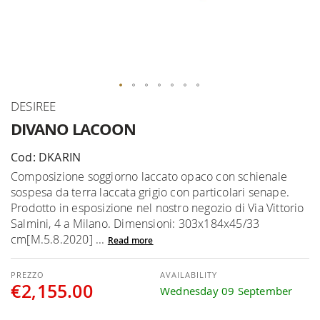
Skip
DESIREE
to
DIVANO LACOON
the
beginning
Cod: DKARIN
of
Composizione soggiorno laccato opaco con schienale
the
sospesa da terra laccata grigio con particolari senape.
images
Prodotto in esposizione nel nostro negozio di Via Vittorio
gallery
Salmini, 4 a Milano. Dimensioni: 303x184x45/33
cm[M.5.8.2020] ...
Read more
AVAILABILITY
€2,155.00
Wednesday 09 September