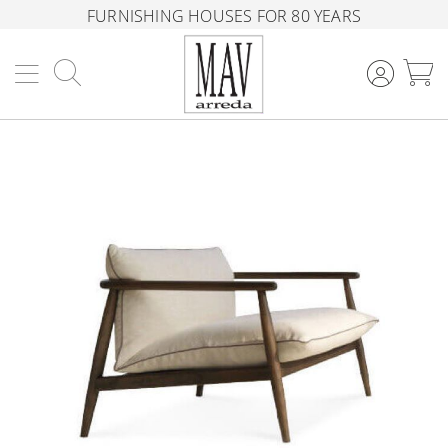
FURNISHING HOUSES FOR 80 YEARS
Search
M
Skip
to
the
end
of
the
images
gallery