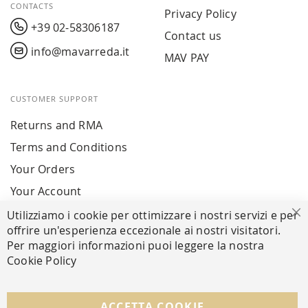
CONTACTS
Privacy Policy
+39 02-58306187
Contact us
info@mavarreda.it
MAV PAY
CUSTOMER SUPPORT
Returns and RMA
Terms and Conditions
Your Orders
Your Account
Utilizziamo i cookie per ottimizzare i nostri servizi e per
Cl
offrire un'esperienza eccezionale ai nostri visitatori.
SECURE PAYMENTS
Per maggiori informazioni puoi leggere la nostra
Cookie Policy
FOLLOW US ON SOCIAL MEDIA
ACCETTA COOKIE