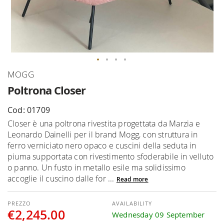
Skip
MOGG
to
Poltrona Closer
the
beginning
Cod: 01709
of
Closer è una poltrona rivestita progettata da Marzia e
the
Leonardo Dainelli per il brand Mogg, con struttura in
images
ferro verniciato nero opaco e cuscini della seduta in
gallery
piuma supportata con rivestimento sfoderabile in velluto
o panno. Un fusto in metallo esile ma solidissimo
accoglie il cuscino dalle for ...
Read more
AVAILABILITY
€2,245.00
Wednesday 09 September