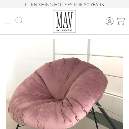
FURNISHING HOUSES FOR 80 YEARS
Search
M
Skip
to
the
end
of
the
images
gallery