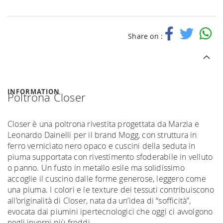
Share on :
INFORMATION
Poltrona Closer
Closer è una poltrona rivestita progettata da Marzia e
Leonardo Dainelli per il brand Mogg, con struttura in
ferro verniciato nero opaco e cuscini della seduta in
piuma supportata con rivestimento sfoderabile in velluto
o panno. Un fusto in metallo esile ma solidissimo
accoglie il cuscino dalle forme generose, leggero come
una piuma. I colori e le texture dei tessuti contribuiscono
all’originalità di Closer, nata da un’idea di “sofficità”,
evocata dai piumini ipertecnologici che oggi ci avvolgono
negli inverni più freddi.