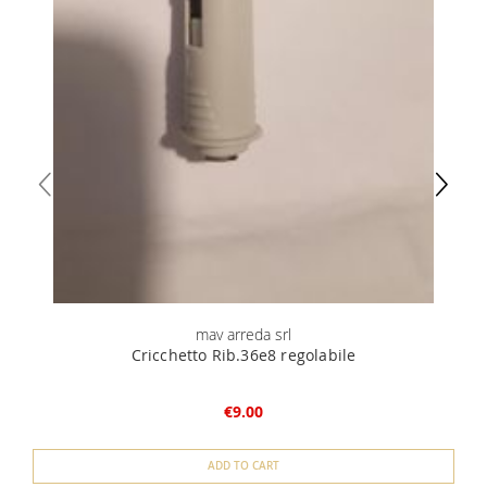
mav arreda srl
Cricchetto Rib.36e8 regolabile
€9.00
ADD TO CART