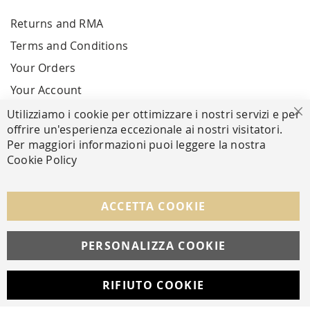
Returns and RMA
Terms and Conditions
Your Orders
Your Account
Utilizziamo i cookie per ottimizzare i nostri servizi e per
Cl
offrire un'esperienza eccezionale ai nostri visitatori.
SECURE PAYMENTS
Per maggiori informazioni puoi leggere la nostra
Cookie Policy
FOLLOW US ON SOCIAL MEDIA
ACCETTA COOKIE
Facebook
Instagram
Whatsapp
PERSONALIZZA COOKIE
RIFIUTO COOKIE
Developed with
by
DF Solution