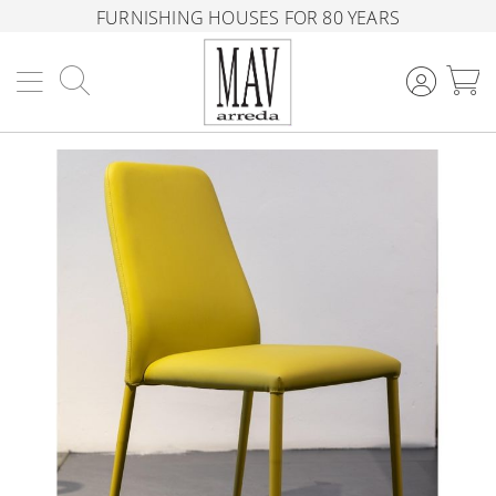
FURNISHING HOUSES FOR 80 YEARS
Search
M
Skip
to
the
end
of
the
images
gallery