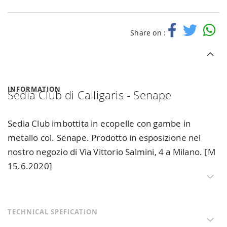
Share on :
INFORMATION
Sedia Club di Calligaris - Senape
Sedia Club imbottita in ecopelle con gambe in
metallo col. Senape. Prodotto in esposizione nel
nostro negozio di Via Vittorio Salmini, 4 a Milano. [M
15.6.2020]
TECHNICAL SPEFICATION