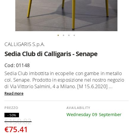
Skip
CALLIGARIS S.p.A.
to
Sedia Club di Calligaris - Senape
the
beginning
Cod: 01148
of
Sedia Club imbottita in ecopelle con gambe in metallo
the
col. Senape. Prodotto in esposizione nel nostro negozio
images
di Via Vittorio Salmini, 4 a Milano. [M 15.6.2020] ...
gallery
Read more
AVAILABILITY
Wednesday 09 September
- 50%
€150.82
€75.41