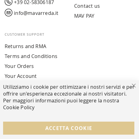
+39 02-58306187
Contact us
info@mavarreda.it
MAV PAY
CUSTOMER SUPPORT
Returns and RMA
Terms and Conditions
Your Orders
Your Account
Utilizziamo i cookie per ottimizzare i nostri servizi e per
Cl
offrire un'esperienza eccezionale ai nostri visitatori.
SECURE PAYMENTS
Per maggiori informazioni puoi leggere la nostra
Cookie Policy
FOLLOW US ON SOCIAL MEDIA
ACCETTA COOKIE
Facebook
Instagram
Whatsapp