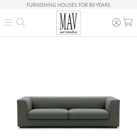
FURNISHING HOUSES FOR 80 YEARS
Search
M
Skip
to
the
end
of
the
images
gallery