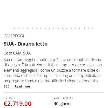
Skip
CAMPEGGI
to
SUÀ - Divano letto
the
beginning
Cod: CAM_SUA
of
Suà di Campeggi è molto di più che un semplice divano
the
di design. È la soluzione di forte impatto decorativo, con
images
elementi aggregabili come un puzzle a formare isole di
gallery
comodità e stile. La semplicità scongiura la ripetitività in
un progetto fondato sull’equilibrio: i singoli elementi si
acc ...
Read more
AVAILABILITY
€2,719.00
40 giorni