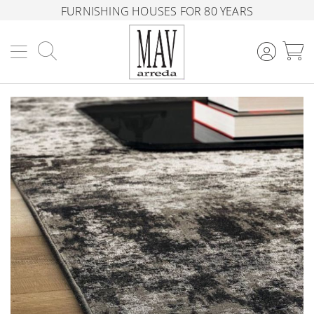
FURNISHING HOUSES FOR 80 YEARS
Search
M
Skip
to
the
end
of
the
images
gallery