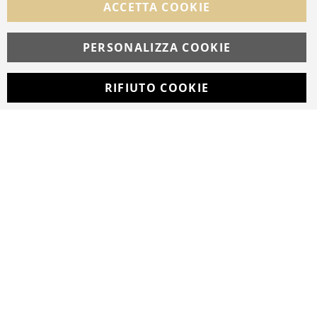
ACCETTA COOKIE
Facebook
Instagram
Whatsapp
PERSONALIZZA COOKIE
RIFIUTO COOKIE
Developed with
by
DF Solution