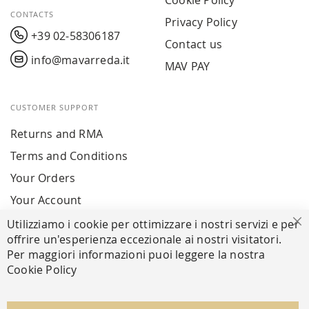
Cookie Policy
CONTACTS
Privacy Policy
+39 02-58306187
Contact us
info@mavarreda.it
MAV PAY
CUSTOMER SUPPORT
Returns and RMA
Terms and Conditions
Your Orders
Your Account
Utilizziamo i cookie per ottimizzare i nostri servizi e per
Cl
offrire un'esperienza eccezionale ai nostri visitatori.
SECURE PAYMENTS
Per maggiori informazioni puoi leggere la nostra
Cookie Policy
FOLLOW US ON SOCIAL MEDIA