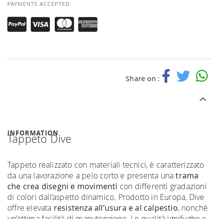
PAYMENTS ACCEPTED
Share on :
INFORMATION
Tappeto Dive
Tappeto realizzato con materiali tecnici, è caratterizzato
da una lavorazione a pelo corto e presenta una
trama
che crea disegni e movimenti
con differenti gradazioni
di colori dall’aspetto dinamico. Prodotto in Europa, Dive
offre elevata
resistenza all’usura e al calpestio
, nonché
un’ottima facilità di manutenzione. Le qualità ignifughe e