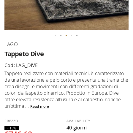
Skip
LAGO
to
Tappeto Dive
the
beginning
Cod: LAG_DIVE
of
Tappeto realizzato con materiali tecnici, è caratterizzato
the
da una lavorazione a pelo corto e presenta una trama che
images
crea disegni e movimenti con differenti gradazioni di
gallery
colori dall’aspetto dinamico. Prodotto in Europa, Dive
offre elevata resistenza all’usura e al calpestio, nonché
un’ottima ...
Read more
AVAILABILITY
40 giorni
- 15%