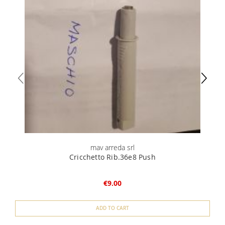
mav arreda srl
Cricchetto Rib.36e8 Push
€9.00
ADD TO CART