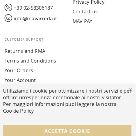
Privacy Policy
+39 02-58306187
Contact us
info@mavarreda.it
MAV PAY
CUSTOMER SUPPORT
Returns and RMA
Terms and Conditions
Your Orders
Your Account
Utilizziamo i cookie per ottimizzare i nostri servizi e per
Cl
offrire un'esperienza eccezionale ai nostri visitatori.
SECURE PAYMENTS
Per maggiori informazioni puoi leggere la nostra
Cookie Policy
FOLLOW US ON SOCIAL MEDIA
ACCETTA COOKIE
Facebook
Instagram
Whatsapp