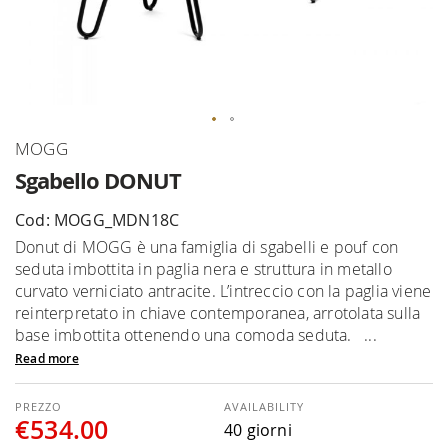
Skip
MOGG
to
Sgabello DONUT
the
beginning
Cod: MOGG_MDN18C
of
Donut di MOGG è una famiglia di sgabelli e pouf con
the
seduta imbottita in paglia nera e struttura in metallo
images
curvato verniciato antracite. L’intreccio con la paglia viene
gallery
reinterpretato in chiave contemporanea, arrotolata sulla
base imbottita ottenendo una comoda seduta. ...
Read more
AVAILABILITY
€534.00
40 giorni