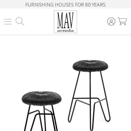
FURNISHING HOUSES FOR 80 YEARS
Search
M
Skip
to
the
end
of
the
images
gallery