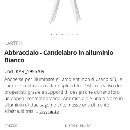
Vai
KARTELL
all'inizio
Abbracciaio - Candelabro in alluminio
della
Bianco
galleria
di
Cod: KAR_1955/09
immagini
Anche se per illuminare gli ambienti non si usano più, le
candele continuano a far risplendere l’estro creativo dei
progettisti, grazie a supporti di design che donano loro
un appeal contemporaneo. Abbracciaio è una fusione in
alluminio di due sagome che, messe una di fronte
all’altra, si tras ...
Leggi tutto
DISPONIBILITA'