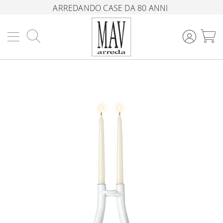
ARREDANDO CASE DA 80 ANNI
Cerca
C
Vai
alla
fine
della
galleria
di
immagini