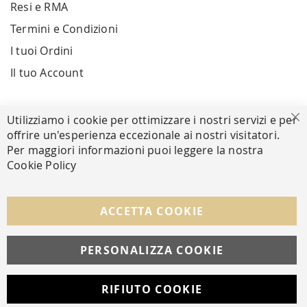
Resi e RMA
Termini e Condizioni
I tuoi Ordini
Il tuo Account
PAGAMENTI SICURI
Utilizziamo i cookie per ottimizzare i nostri servizi e per
Ch
offrire un'esperienza eccezionale ai nostri visitatori.
Per maggiori informazioni puoi leggere la nostra
Cookie Policy
SEGUICI NEI SOCIAL
Facebook
Instagram
Whatsapp
ACCETTA COOKIE
PERSONALIZZA COOKIE
© Copyright MAV Arreda s.r.l. | P.IVA IT05919160969
Via Galileo Galilei, 14 | Milano
RIFIUTO COOKIE
Developed with
by
DF Solution