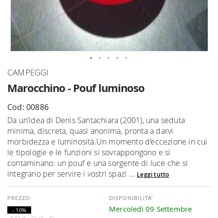
Vai
CAMPEGGI
all'inizio
Marocchino - Pouf luminoso
della
galleria
Cod: 00886
di
Da un’idea di Denis Santachiara (2001), una seduta
immagini
minima, discreta, quasi anonima, pronta a darvi
morbidezza e luminosità.Un momento d’eccezione in cui
le tipologie e le funzioni si sovrappongono e si
contaminano: un pouf e una sorgente di luce che si
integrano per servire i vostri spazi ...
Leggi tutto
DISPONIBILITA'
Mercoledì 09 Settembre
- 10%