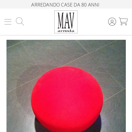
ARREDANDO CASE DA 80 ANNI
Cerca
C
Vai
alla
fine
della
galleria
di
immagini