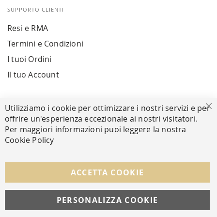
SUPPORTO CLIENTI
Resi e RMA
Termini e Condizioni
I tuoi Ordini
Il tuo Account
PAGAMENTI SICURI
Utilizziamo i cookie per ottimizzare i nostri servizi e per
Ch
offrire un'esperienza eccezionale ai nostri visitatori.
Per maggiori informazioni puoi leggere la nostra
Cookie Policy
SEGUICI NEI SOCIAL
Facebook
Instagram
Whatsapp
ACCETTA COOKIE
PERSONALIZZA COOKIE
© Copyright MAV Arreda s.r.l. | P.IVA IT05919160969
Via Galileo Galilei, 14 | Milano