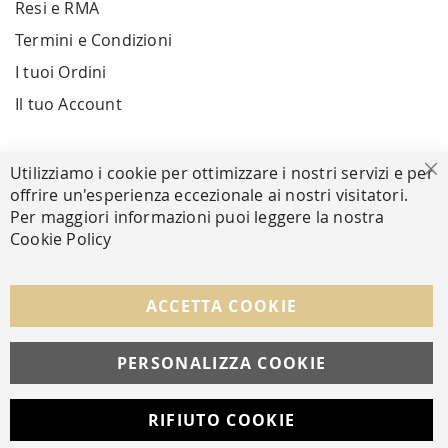
Resi e RMA
Termini e Condizioni
I tuoi Ordini
Il tuo Account
PAGAMENTI SICURI
Utilizziamo i cookie per ottimizzare i nostri servizi e per
Ch
offrire un'esperienza eccezionale ai nostri visitatori.
Per maggiori informazioni puoi leggere la nostra
Cookie Policy
SEGUICI NEI SOCIAL
Facebook
Instagram
Whatsapp
ACCETTA COOKIE
PERSONALIZZA COOKIE
© Copyright MAV Arreda s.r.l. | P.IVA IT05919160969
Via Galileo Galilei, 14 | Milano
RIFIUTO COOKIE
Developed with
by
DF Solution