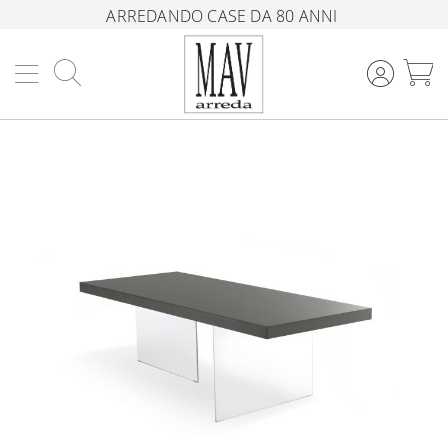
ARREDANDO CASE DA 80 ANNI
Cerca
C
Vai
alla
fine
della
galleria
di
immagini