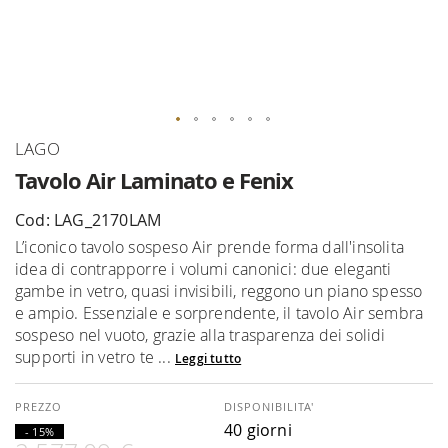
Vai
LAGO
all'inizio
Tavolo Air Laminato e Fenix
della
galleria
Cod: LAG_2170LAM
di
L’iconico tavolo sospeso Air prende forma dall'insolita
immagini
idea di contrapporre i volumi canonici: due eleganti
gambe in vetro, quasi invisibili, reggono un piano spesso
e ampio. Essenziale e sorprendente, il tavolo Air sembra
sospeso nel vuoto, grazie alla trasparenza dei solidi
supporti in vetro te ...
Leggi tutto
DISPONIBILITA'
40 giorni
- 15%