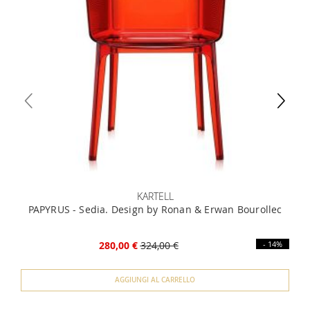
organizzare tu il ritiro o richiederci una quotazione
un documento che attesti un reddito (cedolino o modello
specifica.
unico) 4) iban per l'addebito delle rate
KARTELL
PAPYRUS - Sedia. Design by Ronan & Erwan Bourollec
280,00 €
324,00 €
- 14%
AGGIUNGI AL CARRELLO