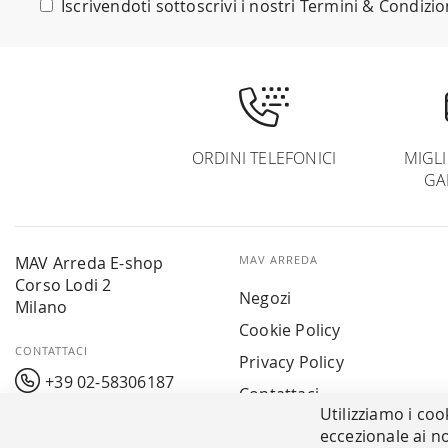
Iscrivendoti sottoscrivi i nostri
Termini & Condizio
Newsletter:
ORDINI TELEFONICI
MIGL
GA
MAV Arreda E-shop
MAV ARREDA
Corso Lodi 2
Negozi
Milano
Cookie Policy
CONTATTACI
Privacy Policy
+39 02-58306187
Contattaci
Utilizziamo i coo
info@mavarreda.it
MAV PAY
eccezionale ai no