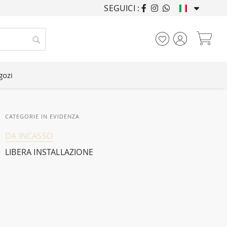
SEGUICI :
ARREDANDO CASE DA
Car
Cerca
gozi
CATEGORIE IN EVIDENZA
DA INCASSO
LIBERA INSTALLAZIONE