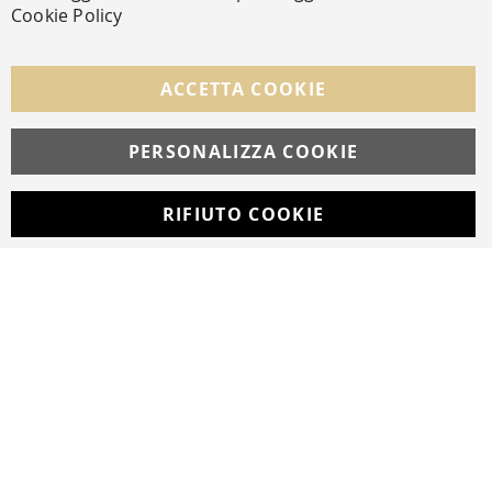
Cookie Policy
SEGUICI NEI SOCIAL
Facebook
Instagram
Whatsapp
ACCETTA COOKIE
PERSONALIZZA COOKIE
© Copyright MAV Arreda s.r.l. | P.IVA IT05919160969
Via Galileo Galilei, 14 | Milano
RIFIUTO COOKIE
Developed with
by
DF Solution