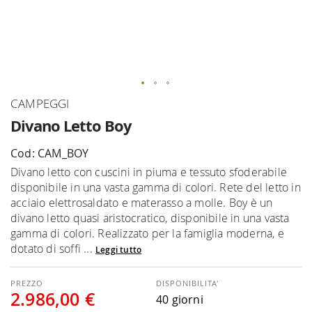
Vai
CAMPEGGI
all'inizio
Divano Letto Boy
della
galleria
Cod: CAM_BOY
di
Divano letto con cuscini in piuma e tessuto sfoderabile
immagini
disponibile in una vasta gamma di colori. Rete del letto in
acciaio elettrosaldato e materasso a molle. Boy è un
divano letto quasi aristocratico, disponibile in una vasta
gamma di colori. Realizzato per la famiglia moderna, e
dotato di soffi ...
Leggi tutto
DISPONIBILITA'
2.986,00 €
40 giorni