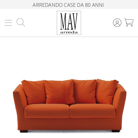
ARREDANDO CASE DA 80 ANNI
Cerca
C
Vai
alla
fine
della
galleria
di
immagini