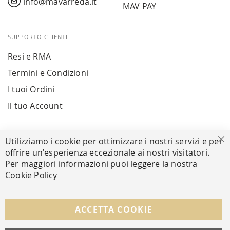
info@mavarreda.it
MAV PAY
SUPPORTO CLIENTI
Resi e RMA
Termini e Condizioni
I tuoi Ordini
Il tuo Account
PAGAMENTI SICURI
Utilizziamo i cookie per ottimizzare i nostri servizi e per
Ch
offrire un'esperienza eccezionale ai nostri visitatori.
Per maggiori informazioni puoi leggere la nostra
Cookie Policy
SEGUICI NEI SOCIAL
Facebook
Instagram
Whatsapp
ACCETTA COOKIE