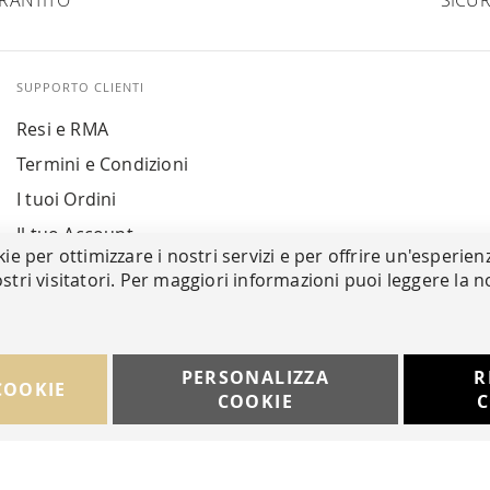
RANTITO
SICUR
SUPPORTO CLIENTI
Resi e RMA
Termini e Condizioni
I tuoi Ordini
Il tuo Account
kie per ottimizzare i nostri servizi e per offrire un'esperien
stri visitatori. Per maggiori informazioni puoi leggere la n
PERSONALIZZA
R
COOKIE
COOKIE
C