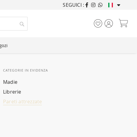
SEGUICI :
ARREDANDO CASE DA
Car
Cerca
gozi
CATEGORIE IN EVIDENZA
Madie
Librerie
Pareti attrezzate