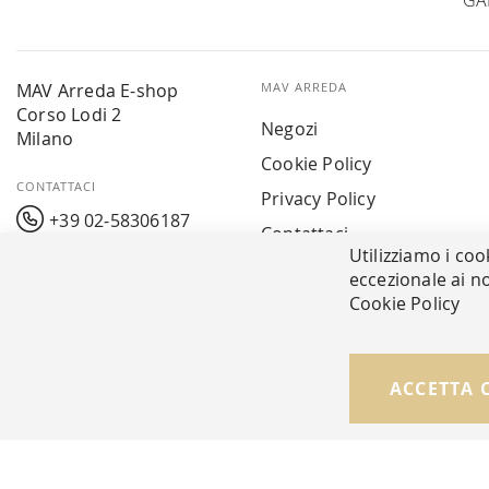
GA
MAV Arreda E-shop
MAV ARREDA
Corso Lodi 2
Negozi
Milano
Cookie Policy
CONTATTACI
Privacy Policy
+39 02-58306187
Contattaci
Utilizziamo i coo
info@mavarreda.it
MAV PAY
eccezionale ai no
Cookie Policy
© Copyright MAV Arreda s.r.l. | P.IVA IT05919160969
ACCETTA 
Via Galileo Galilei, 14 | Milano