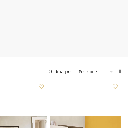
Im
Ordina per
la
di
de