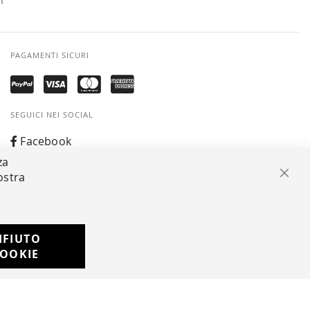
I
PAGAMENTI SICURI
SEGUICI NEI SOCIAL
Facebook
za
Instagram
ostra
Chiu
Whatsapp
IFIUTO
Developed with
OOKIE
by
DF Solution