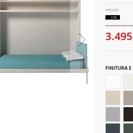
- 15%
4.112,01 
3.495
FINITURA E