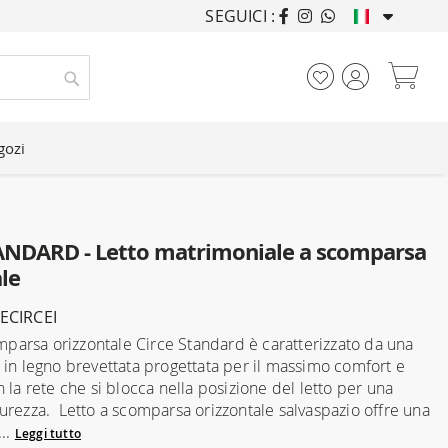
SEGUICI :
ARREDANDO CASE DA
Car
Cerca
gozi
ANDARD - Letto matrimoniale a scomparsa
le
ECIRCEI
comparsa orizzontale Circe Standard è caratterizzato da una
 in legno brevettata progettata per il massimo comfort e
 la rete che si blocca nella posizione del letto per una
urezza. Letto a scomparsa orizzontale salvaspazio offre una
...
Leggi tutto