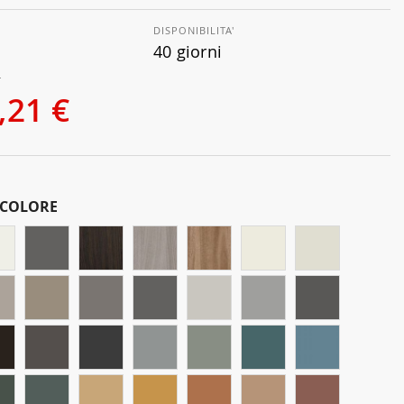
DISPONIBILITA'
40 giorni
€
,21 €
 COLORE