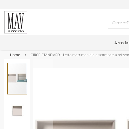
DO CASE DA 80 ANNI
Cerca
Arred
Home
CIRCE STANDARD - Letto matrimoniale a scomparsa orizzo
Vai
alla
fine
della
galleria
di
immagini