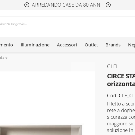
ARREDANDO CASE DA 80 ANNI
amento
Illuminazione
Accessori
Outlet
Brands
Ne
ntale
CLEI
CIRCE ST
orizzonta
Cod: CLE_CL
Il letto a s
rete a doghe
sicurezza con
maggiore sic
soluzione in 