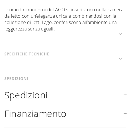
I comodini moderni di LAGO si inseriscono nella camera
da letto con un’eleganza unica e combinandosi con la
collezione di letti Lago, conferiscono all’ambiente una
leggerezza senza eguali.
SPECIFICHE TECNICHE
SPEDIZIONI
Spedizioni
Spediamo in Italia, Europa e nel mondo. La spedizione
Finanziamento
Forniture Europa
è
gratuita in Italia
, invece è previsto
un contributo
per tutta la
Comunità Europea,
a seconda
Se sei residente in Italia, tutti i prodotti possono essere