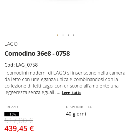
Vai
LAGO
all'inizio
Comodino 36e8 - 0758
della
galleria
Cod: LAG_0758
di
I comodini moderni di LAGO si inseriscono nella camera
immagini
da letto con un’eleganza unica e combinandosi con la
collezione di letti Lago, conferiscono all’ambiente una
leggerezza senza eguali. ...
Leggi tutto
DISPONIBILITA'
40 giorni
- 15%
517,00 €
439,45 €