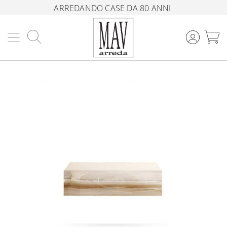
ARREDANDO CASE DA 80 ANNI
Cerca
C
Vai
alla
fine
della
galleria
di
immagini