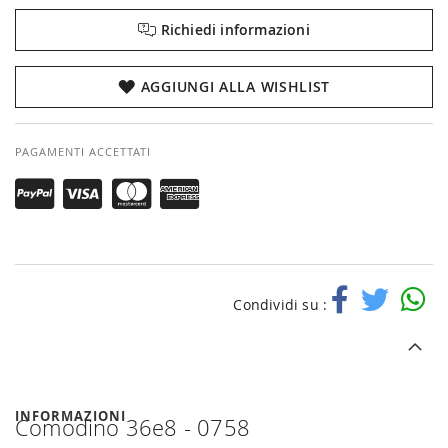
Richiedi informazioni
AGGIUNGI ALLA WISHLIST
PAGAMENTI ACCETTATI
Condividi su :
INFORMAZIONI
Comodino 36e8 - 0758