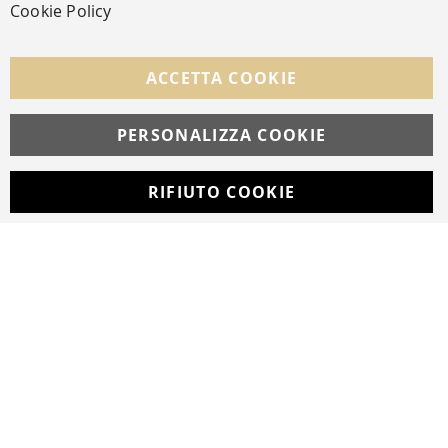
Cookie Policy
SEGUICI NEI SOCIAL
Facebook
Instagram
Whatsapp
ACCETTA COOKIE
PERSONALIZZA COOKIE
© Copyright MAV Arreda s.r.l. | P.IVA IT05919160969
Via Galileo Galilei, 14 | Milano
RIFIUTO COOKIE
Developed with
by
DF Solution