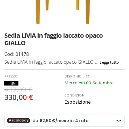
Vai
Sedia LIVIA in faggio laccato opaco
all'inizio
GIALLO
della
galleria
Cod: 01478
di
Sedia LIVIA in faggio laccato opaco GIALLO ...
Leggi tutto
immagini
DISPONIBILITA'
Mercoledì 09 Settembre
- 18%
402,00 €
330,00 €
CONDIZIONI
Esposizione