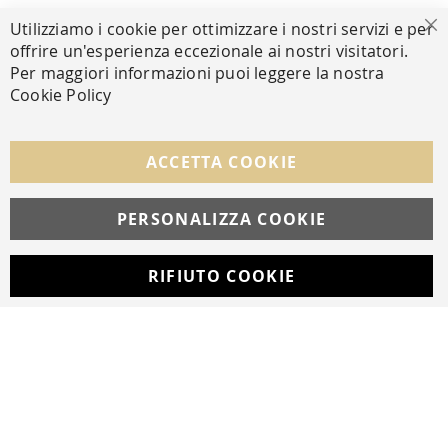
PAGAMENTI SICURI
Utilizziamo i cookie per ottimizzare i nostri servizi e per
Ch
offrire un'esperienza eccezionale ai nostri visitatori.
Per maggiori informazioni puoi leggere la nostra
Cookie Policy
SEGUICI NEI SOCIAL
Facebook
Instagram
Whatsapp
ACCETTA COOKIE
PERSONALIZZA COOKIE
© Copyright MAV Arreda s.r.l. | P.IVA IT05919160969
Via Galileo Galilei, 14 | Milano
RIFIUTO COOKIE
Developed with
by
DF Solution