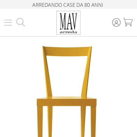
ARREDANDO CASE DA 80 ANNI
Cerca
C
Vai
alla
fine
della
galleria
di
immagini