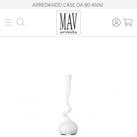
ARREDANDO CASE DA 80 ANNI
Cerca
C
Vai
alla
fine
della
galleria
di
immagini