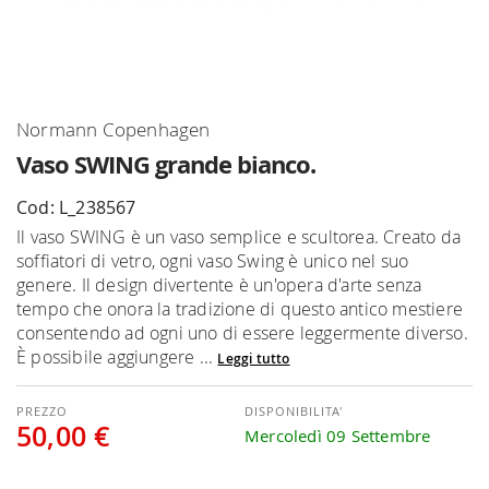
Vai
Normann Copenhagen
all'inizio
Vaso SWING grande bianco.
della
galleria
Cod: L_238567
di
Il vaso SWING è un vaso semplice e scultorea. Creato da
immagini
soffiatori di vetro, ogni vaso Swing è unico nel suo
genere. Il design divertente è un'opera d'arte senza
tempo che onora la tradizione di questo antico mestiere
consentendo ad ogni uno di essere leggermente diverso.
È possibile aggiungere ...
Leggi tutto
DISPONIBILITA'
50,00 €
Mercoledì 09 Settembre