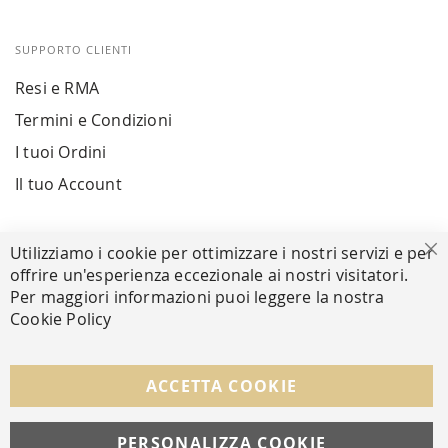
SUPPORTO CLIENTI
Resi e RMA
Termini e Condizioni
I tuoi Ordini
Il tuo Account
PAGAMENTI SICURI
Utilizziamo i cookie per ottimizzare i nostri servizi e per
Ch
offrire un'esperienza eccezionale ai nostri visitatori.
Per maggiori informazioni puoi leggere la nostra
Cookie Policy
SEGUICI NEI SOCIAL
Facebook
Instagram
Whatsapp
ACCETTA COOKIE
PERSONALIZZA COOKIE