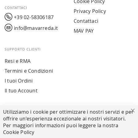
Cookie Policy
CONTATTACI
Privacy Policy
+39 02-58306187
Contattaci
info@mavarreda.it
MAV PAY
SUPPORTO CLIENTI
Resi e RMA
Termini e Condizioni
I tuoi Ordini
Il tuo Account
PAGAMENTI SICURI
Utilizziamo i cookie per ottimizzare i nostri servizi e per
Ch
offrire un'esperienza eccezionale ai nostri visitatori.
Per maggiori informazioni puoi leggere la nostra
Cookie Policy
SEGUICI NEI SOCIAL