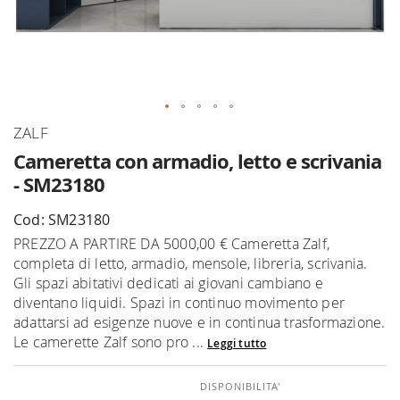
Vai
ZALF
all'inizio
Cameretta con armadio, letto e scrivania
della
- SM23180
galleria
di
Cod: SM23180
immagini
PREZZO A PARTIRE DA 5000,00 € Cameretta Zalf,
completa di letto, armadio, mensole, libreria, scrivania.
Gli spazi abitativi dedicati ai giovani cambiano e
diventano liquidi. Spazi in continuo movimento per
adattarsi ad esigenze nuove e in continua trasformazione.
Le camerette Zalf sono pro ...
Leggi tutto
DISPONIBILITA'