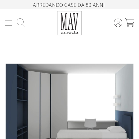
ARREDANDO CASE DA 80 ANNI
Cerca
C
Vai
alla
fine
della
galleria
di
immagini