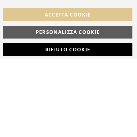
Facebook
Instagram
Whatsapp
ACCETTA COOKIE
PERSONALIZZA COOKIE
© Copyright MAV Arreda s.r.l. | P.IVA IT05919160969
Via Galileo Galilei, 14 | Milano
RIFIUTO COOKIE
Developed with
by
DF Solution