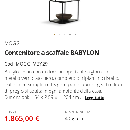
Vai
MOGG
all'inizio
Contenitore a scaffale BABYLON
della
galleria
Cod: MOGG_MBY29
di
Babylon è un contenitore autoportante a giorno in
immagini
metallo verniciato nero, completo di ripiani in cristallo.
Dalle linee semplici e leggere per esporre oggetti e libri
di pregio si adatta in ogni ambiente della casa.
Dimensioni: L 64 x P 59 x H 204 cm ...
Leggi tutto
DISPONIBILITA'
1.865,00 €
40 giorni