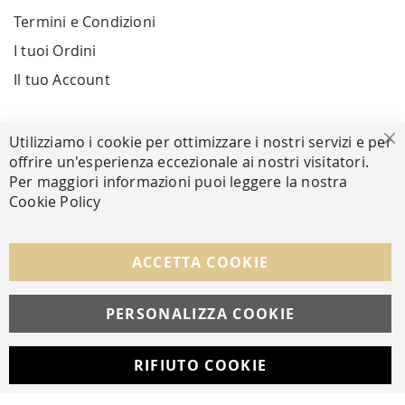
Termini e Condizioni
I tuoi Ordini
Il tuo Account
PAGAMENTI SICURI
Utilizziamo i cookie per ottimizzare i nostri servizi e per
Ch
offrire un'esperienza eccezionale ai nostri visitatori.
Per maggiori informazioni puoi leggere la nostra
Cookie Policy
SEGUICI NEI SOCIAL
Facebook
Instagram
Whatsapp
ACCETTA COOKIE
PERSONALIZZA COOKIE
© Copyright MAV Arreda s.r.l. | P.IVA IT05919160969
Via Galileo Galilei, 14 | Milano
RIFIUTO COOKIE
Developed with
by
DF Solution