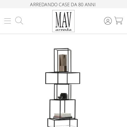
ARREDANDO CASE DA 80 ANNI
Cerca
C
Vai
alla
fine
della
galleria
di
immagini