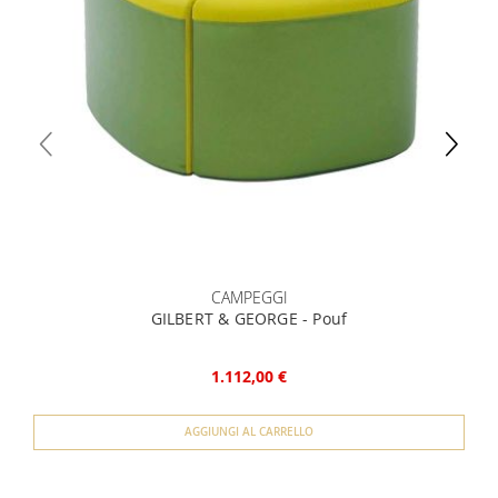
un documento che attesti un reddito (cedolino o modello
specifica.
unico) 4) iban per l'addebito delle rate
CAMPEGGI
GILBERT & GEORGE - Pouf
1.112,00 €
AGGIUNGI AL CARRELLO