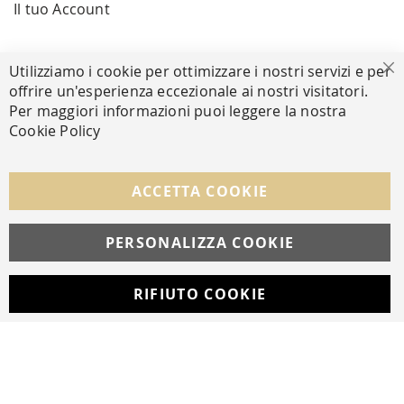
Il tuo Account
PAGAMENTI SICURI
Utilizziamo i cookie per ottimizzare i nostri servizi e per
Ch
offrire un'esperienza eccezionale ai nostri visitatori.
Per maggiori informazioni puoi leggere la nostra
Cookie Policy
SEGUICI NEI SOCIAL
Facebook
Instagram
Whatsapp
ACCETTA COOKIE
PERSONALIZZA COOKIE
© Copyright MAV Arreda s.r.l. | P.IVA IT05919160969
Via Galileo Galilei, 14 | Milano
RIFIUTO COOKIE
Developed with
by
DF Solution