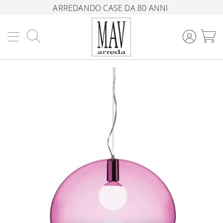
ARREDANDO CASE DA 80 ANNI
Cerca
C
Vai
alla
fine
della
galleria
di
immagini