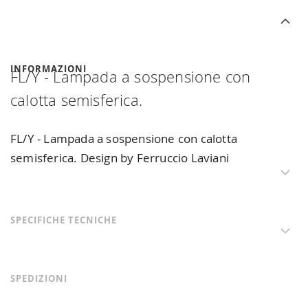
INFORMAZIONI
FL/Y - Lampada a sospensione con
calotta semisferica.
FL/Y - Lampada a sospensione con calotta
semisferica. Design by Ferruccio Laviani
SPECIFICHE TECNICHE
SPEDIZIONI