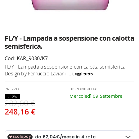
Vai
FL/Y - Lampada a sospensione con calotta
all'inizio
semisferica.
della
galleria
Cod: KAR_9030/K7
di
FL/Y - Lampada a sospensione con calotta semisferica.
immagini
Design by Ferruccio Laviani ...
Leggi tutto
DISPONIBILITA'
Mercoledì 09 Settembre
- 12%
282,00 €
248,16 €