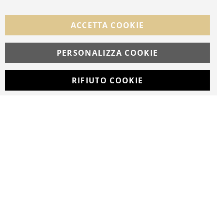
Facebook
Instagram
Whatsapp
ACCETTA COOKIE
PERSONALIZZA COOKIE
© Copyright MAV Arreda s.r.l. | P.IVA IT05919160969
Via Galileo Galilei, 14 | Milano
RIFIUTO COOKIE
Developed with
by
DF Solution