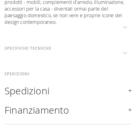
prodotti - mobili, complementi d'arredo, illuminazione,
accessori per la casa - diventati ormai parte del
paesaggio domestico, se non vere e proprie icone del
design contemporaneo.
SPECIFICHE TECNICHE
SPEDIZIONI
Spedizioni
Spediamo in Italia, Europa e nel mondo. La spedizione
Finanziamento
Forniture Europa
è
gratuita in Italia
, invece è previsto
un contributo
per tutta la
Comunità Europea,
a seconda
Se sei residente in Italia, tutti i prodotti possono essere
del paese di interesse. La spedizione
Forniture
finanziati in 10/24 mesi con un anticipo del 30% e un