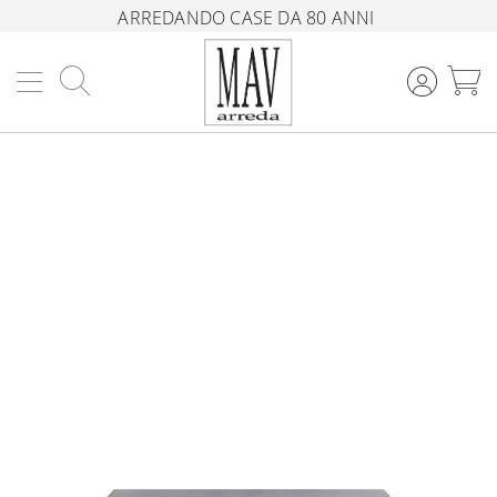
ARREDANDO CASE DA 80 ANNI
Cerca
C
Vai
alla
fine
della
galleria
di
immagini