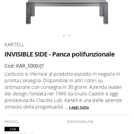
Vai
KARTELL
all'inizio
INVISIBLE SIDE - Panca polifunzionale
della
galleria
Cod: KAR_5000/J1
di
L'articolo si riferisce al prodotto esposto in negozio in
immagini
pronta consegna. Disponibile in altri colori su
ordinazione con consegna in 30 giorni. Azienda leader
del design, fondata nel 1949 da Giulio Castelli e oggi
presieduta da Claudio Luti, Kartell è una delle aziende
simbolo della progettualità ...
Leggi tutto
DISPONIBILITA'
- 32%