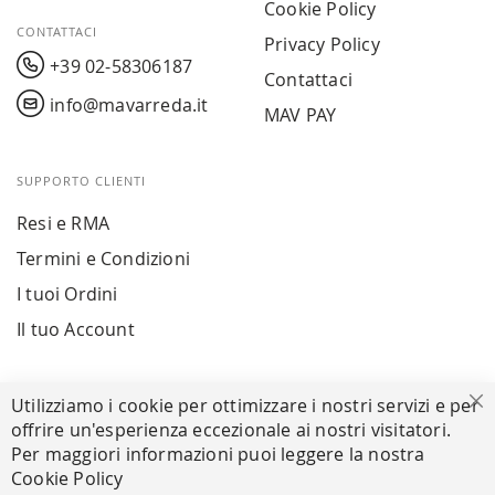
Cookie Policy
CONTATTACI
Privacy Policy
+39 02-58306187
Contattaci
info@mavarreda.it
MAV PAY
SUPPORTO CLIENTI
Resi e RMA
Termini e Condizioni
I tuoi Ordini
Il tuo Account
PAGAMENTI SICURI
Utilizziamo i cookie per ottimizzare i nostri servizi e per
Ch
offrire un'esperienza eccezionale ai nostri visitatori.
Per maggiori informazioni puoi leggere la nostra
Cookie Policy
SEGUICI NEI SOCIAL