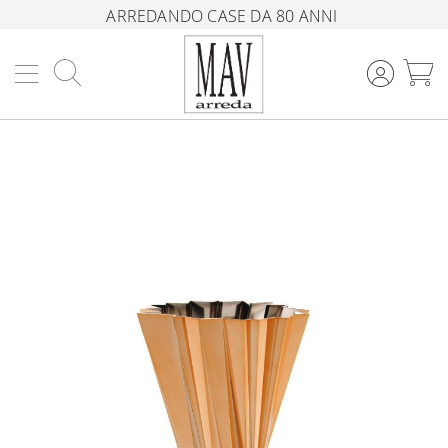
ARREDANDO CASE DA 80 ANNI
Cerca
C
Vai
alla
fine
della
galleria
di
immagini