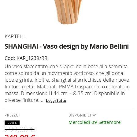
Vai
KARTELL
all'inizio
SHANGHAI - Vaso design by Mario Bellini
della
galleria
Cod: KAR_1239/RR
di
Un vaso sfaccettato, che si apre dalla base alla sommità
immagini
come spinto da un movimento vorticoso, che gli dona
luce e grinta. Inoltre, Shanghai si arricchisce delle nuove
finiture metal. Materiali: PMMA trasparente o colorato in
massa. Dimensioni: H 44 cm. - Ø 35 cm. Disponibile in
diverse finiture. ...
Leggi tutto
DISPONIBILITA'
Mercoledì 09 Settembre
- 20%
299,00 €