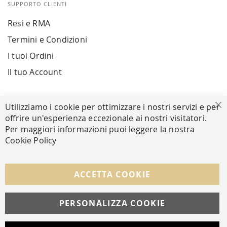
SUPPORTO CLIENTI
Resi e RMA
Termini e Condizioni
I tuoi Ordini
Il tuo Account
PAGAMENTI SICURI
Utilizziamo i cookie per ottimizzare i nostri servizi e per
Ch
offrire un'esperienza eccezionale ai nostri visitatori.
Per maggiori informazioni puoi leggere la nostra
Cookie Policy
SEGUICI NEI SOCIAL
Facebook
Instagram
Whatsapp
ACCETTA COOKIE
PERSONALIZZA COOKIE
© Copyright MAV Arreda s.r.l. | P.IVA IT05919160969
Via Galileo Galilei, 14 | Milano