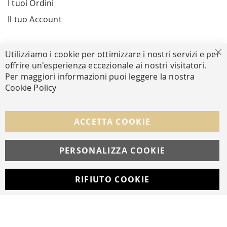
I tuoi Ordini
Il tuo Account
PAGAMENTI SICURI
Utilizziamo i cookie per ottimizzare i nostri servizi e per
Ch
offrire un'esperienza eccezionale ai nostri visitatori.
Per maggiori informazioni puoi leggere la nostra
Cookie Policy
SEGUICI NEI SOCIAL
Facebook
Instagram
Whatsapp
ACCETTA COOKIE
PERSONALIZZA COOKIE
© Copyright MAV Arreda s.r.l. | P.IVA IT05919160969
Via Galileo Galilei, 14 | Milano
RIFIUTO COOKIE
Developed with
by
DF Solution