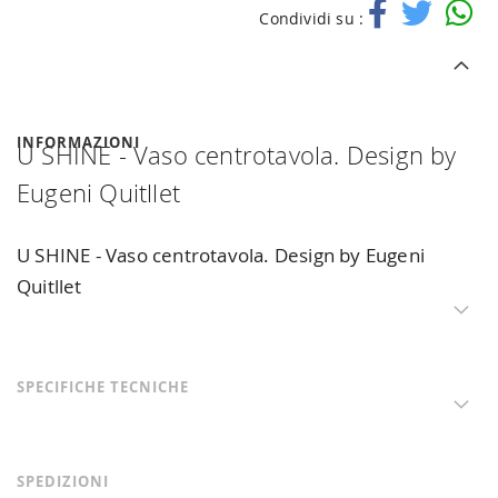
Condividi su :
INFORMAZIONI
U SHINE - Vaso centrotavola. Design by
Eugeni Quitllet
U SHINE - Vaso centrotavola. Design by Eugeni
Quitllet
SPECIFICHE TECNICHE
SPEDIZIONI