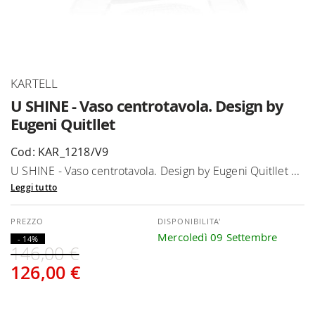
Vai
KARTELL
all'inizio
U SHINE - Vaso centrotavola. Design by
della
Eugeni Quitllet
galleria
di
Cod: KAR_1218/V9
immagini
U SHINE - Vaso centrotavola. Design by Eugeni Quitllet ...
Leggi tutto
DISPONIBILITA'
Mercoledì 09 Settembre
- 14%
146,00 €
126,00 €