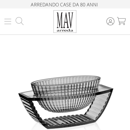
ARREDANDO CASE DA 80 ANNI
Cerca
C
Vai
alla
fine
della
galleria
di
immagini