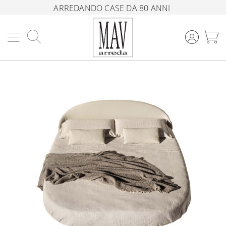
ARREDANDO CASE DA 80 ANNI
Cerca
C
Vai
alla
fine
della
galleria
di
immagini