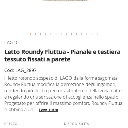
Vai
LAGO
all'inizio
Letto Roundy Fluttua - Pianale e testiera
della
tessuto fissati a parete
galleria
di
Cod: LAG_2897
immagini
Il letto rotondo sospeso di LAGO dalla forma sagomata
Roundy Fluttua modifica la percezione degli ingombri,
rendendo più fluidi i percorsi all’interno della zona notte
e regalando una sensazione di accoglienza nello spazio.
Progettato per offrire il massimo comfort, Roundy Fluttua
si abbina a un ...
Leggi tutto
DISPONIBILITA'