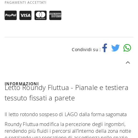
PAGAMENTI ACCETTATI
Condividi su :
INFORMAZIONI
Letto Roundy Fluttua - Pianale e testiera
tessuto fissati a parete
Il letto rotondo sospeso di LAGO dalla forma sagomata
Roundy Fluttua modifica la percezione degli ingombri,
rendendo più fluidi i percorsi all’interno della zona notte
e regalando una sensazione di accoglienza nello spazio.