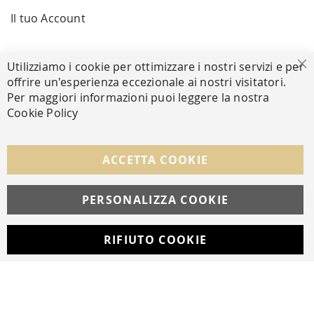
Il tuo Account
PAGAMENTI SICURI
Utilizziamo i cookie per ottimizzare i nostri servizi e per
Ch
offrire un'esperienza eccezionale ai nostri visitatori.
Per maggiori informazioni puoi leggere la nostra
Cookie Policy
SEGUICI NEI SOCIAL
Facebook
Instagram
Whatsapp
ACCETTA COOKIE
PERSONALIZZA COOKIE
© Copyright MAV Arreda s.r.l. | P.IVA IT05919160969
Via Galileo Galilei, 14 | Milano
RIFIUTO COOKIE
Developed with
by
DF Solution