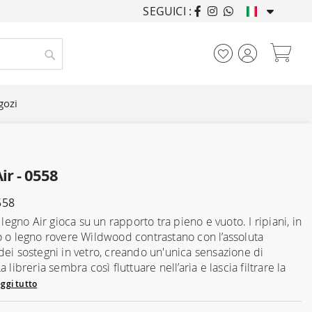
SEGUICI :
ARREDANDO CASE DA
Car
Cerca
gozi
Air - 0558
558
n legno Air gioca su un rapporto tra pieno e vuoto. I ripiani, in
o o legno rovere Wildwood contrastano con l’assoluta
dei sostegni in vetro, creando un'unica sensazione di
a libreria sembra così fluttuare nell’aria e lascia filtrare la
ggi tutto