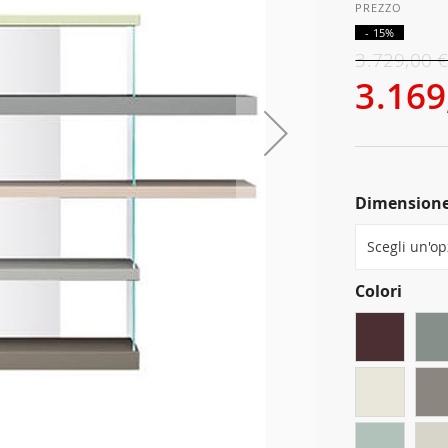
- 15%
3.729,00 
3.169
Dimension
Colori