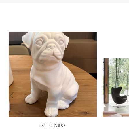
(cedolino o modello unico) 4) iban per l'addebito delle rat
GATTOPARDO