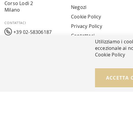
Corso Lodi 2
Negozi
Milano
Cookie Policy
CONTATTACI
Privacy Policy
+39 02-58306187
Contattaci
Utilizziamo i coo
info@mavarreda.it
MAV PAY
eccezionale ai no
Cookie Policy
© Copyright MAV Arreda s.r.l. | P.IVA IT05919160969
ACCETTA 
Via Galileo Galilei, 14 | Milano