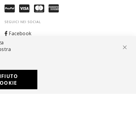
SEGUICI NEI SOCIAL
Facebook
za
Instagram
ostra
Chiu
Whatsapp
IFIUTO
Developed with
OOKIE
by
DF Solution