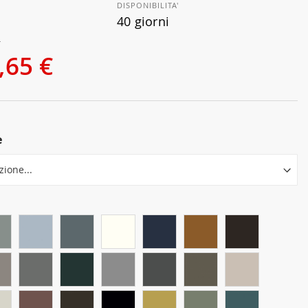
DISPONIBILITA'
40 giorni
€
,65 €
e