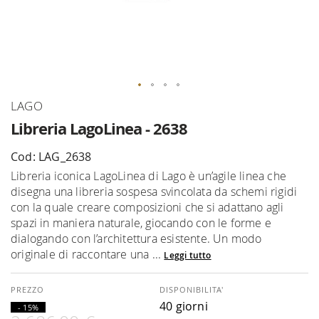
Vai
LAGO
all'inizio
Libreria LagoLinea - 2638
della
galleria
Cod: LAG_2638
di
Libreria iconica LagoLinea di Lago è un’agile linea che
immagini
disegna una libreria sospesa svincolata da schemi rigidi
con la quale creare composizioni che si adattano agli
spazi in maniera naturale, giocando con le forme e
dialogando con l’architettura esistente. Un modo
originale di raccontare una ...
Leggi tutto
DISPONIBILITA'
40 giorni
- 15%