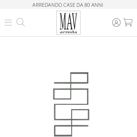
ARREDANDO CASE DA 80 ANNI
Cerca
C
Vai
alla
fine
della
galleria
di
immagini