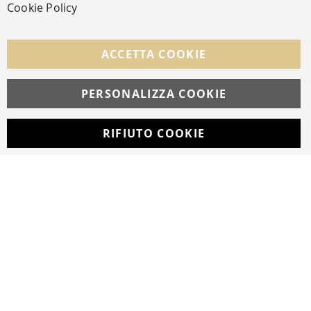
Cookie Policy
SEGUICI NEI SOCIAL
Facebook
Instagram
Whatsapp
ACCETTA COOKIE
PERSONALIZZA COOKIE
© Copyright MAV Arreda s.r.l. | P.IVA IT05919160969
Via Galileo Galilei, 14 | Milano
RIFIUTO COOKIE
Developed with
by
DF Solution