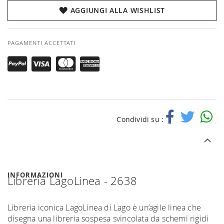
AGGIUNGI ALLA WISHLIST
PAGAMENTI ACCETTATI
Condividi su :
INFORMAZIONI
Libreria LagoLinea - 2638
Libreria iconica LagoLinea di Lago è un’agile linea che
disegna una libreria sospesa svincolata da schemi rigidi