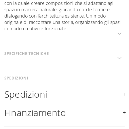
con la quale creare composizioni che si adattano agli
spazi in maniera naturale, giocando con le forme e
dialogando con l’architettura esistente. Un modo
originale di raccontare una storia, organizzando gli spazi
in modo creativo e funzionale.
SPECIFICHE TECNICHE
SPEDIZIONI
Spedizioni
Spediamo in Italia, Europa e nel mondo. La spedizione
Finanziamento
Forniture Europa
è
gratuita in Italia
, invece è previsto
un contributo
per tutta la
Comunità Europea,
a seconda
Se sei residente in Italia, tutti i prodotti possono essere