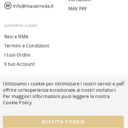
info@mavarreda.it
MAV PAY
SUPPORTO CLIENTI
Resi e RMA
Termini e Condizioni
I tuoi Ordini
Il tuo Account
PAGAMENTI SICURI
Utilizziamo i cookie per ottimizzare i nostri servizi e per
Ch
offrire un'esperienza eccezionale ai nostri visitatori.
Per maggiori informazioni puoi leggere la nostra
Cookie Policy
SEGUICI NEI SOCIAL
Facebook
Instagram
Whatsapp
ACCETTA COOKIE