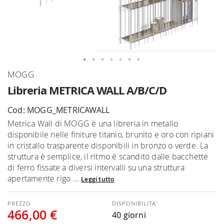
Vai
MOGG
all'inizio
Libreria METRICA WALL A/B/C/D
della
galleria
Cod: MOGG_METRICAWALL
di
Metrica Wall di MOGG è una libreria in metallo
immagini
disponibile nelle finiture titanio, brunito e oro con ripiani
in cristallo trasparente disponibili in bronzo o verde. La
struttura è semplice, il ritmo è scandito dalle bacchette
di ferro fissate a diversi intervalli su una struttura
apertamente rigo ...
Leggi tutto
DISPONIBILITA'
466,00 €
40 giorni