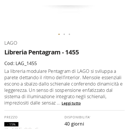
Vai
LAGO
all'inizio
Libreria Pentagram - 1455
della
galleria
Cod: LAG_1455
di
La libreria modulare Pentagram di LAGO si sviluppa a
immagini
parete dettando il ritmo dell’interior. Mensole essenziali
escono a sbalzo dallo schienale conferendo dinamicità e
leggerezza. Un senso di sospensione enfatizzato dal
sistema di illuminazione integrato negli schienali,
impreziositi dalle sensaz ...
Leggi tutto
DISPONIBILITA'
40 giorni
- 15%