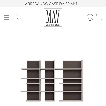
ARREDANDO CASE DA 80 ANNI
Cerca
C
Vai
alla
fine
della
galleria
di
immagini