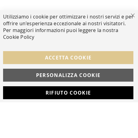
PAGAMENTI SICURI
Utilizziamo i cookie per ottimizzare i nostri servizi e per
Ch
offrire un'esperienza eccezionale ai nostri visitatori.
Per maggiori informazioni puoi leggere la nostra
Cookie Policy
SEGUICI NEI SOCIAL
Facebook
Instagram
Whatsapp
ACCETTA COOKIE
PERSONALIZZA COOKIE
© Copyright MAV Arreda s.r.l. | P.IVA IT05919160969
Via Galileo Galilei, 14 | Milano
RIFIUTO COOKIE
Developed with
by
DF Solution