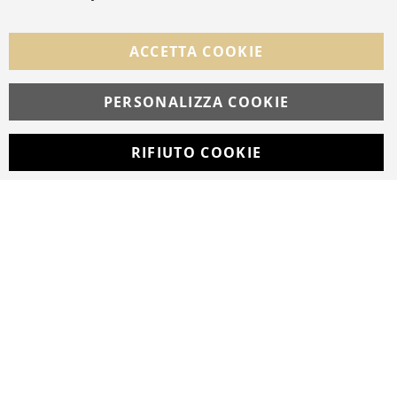
SEGUICI NEI SOCIAL
Facebook
Instagram
Whatsapp
ACCETTA COOKIE
PERSONALIZZA COOKIE
© Copyright MAV Arreda s.r.l. | P.IVA IT05919160969
Via Galileo Galilei, 14 | Milano
RIFIUTO COOKIE
Developed with
by
DF Solution