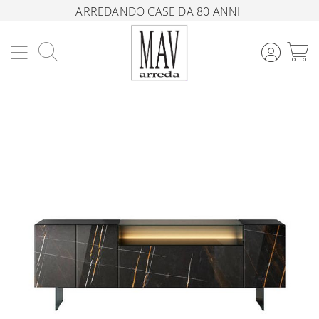
ARREDANDO CASE DA 80 ANNI
Cerca
C
Vai
alla
fine
della
galleria
di
immagini