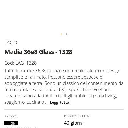
Vai
LAGO
all'inizio
Madia 36e8 Glass - 1328
della
galleria
Cod: LAG_1328
di
Tutte le madie 36e8 di Lago sono realizzate in un design
immagini
semplice e raffinato. Possono essere sospese o
appoggiate a terra. Sono un classico del contenimento da
reinterpretare a seconda degli spazi che si vogliono
creare e sono adattabili a tutti gli ambienti (zona living,
soggiorno, cucina o ...
Leggi tutto
DISPONIBILITA'
40 giorni
- 15%