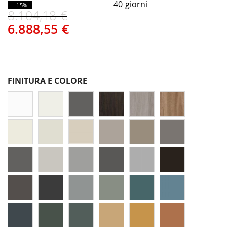
40 giorni
- 15%
8.104,18 €
6.888,55 €
FINITURA E COLORE