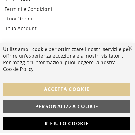
Termini e Condizioni
I tuoi Ordini
Il tuo Account
PAGAMENTI SICURI
Utilizziamo i cookie per ottimizzare i nostri servizi e per
Ch
offrire un'esperienza eccezionale ai nostri visitatori.
Per maggiori informazioni puoi leggere la nostra
Cookie Policy
SEGUICI NEI SOCIAL
Facebook
Instagram
Whatsapp
ACCETTA COOKIE
PERSONALIZZA COOKIE
© Copyright MAV Arreda s.r.l. | P.IVA IT05919160969
Via Galileo Galilei, 14 | Milano
RIFIUTO COOKIE
Developed with
by
DF Solution