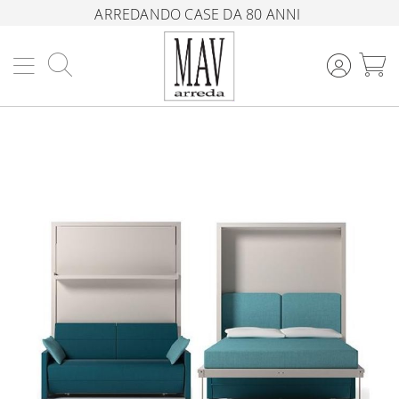
ARREDANDO CASE DA 80 ANNI
Cerca
C
Vai
alla
fine
della
galleria
di
immagini