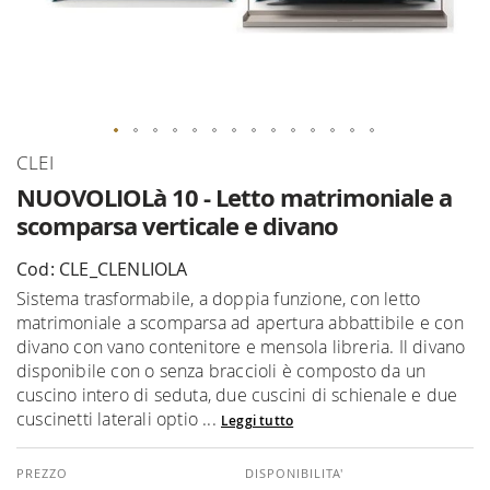
Vai
CLEI
all'inizio
NUOVOLIOLà 10 - Letto matrimoniale a
della
scomparsa verticale e divano
galleria
di
Cod: CLE_CLENLIOLA
immagini
Sistema trasformabile, a doppia funzione, con letto
matrimoniale a scomparsa ad apertura abbattibile e con
divano con vano contenitore e mensola libreria. Il divano
disponibile con o senza braccioli è composto da un
cuscino intero di seduta, due cuscini di schienale e due
cuscinetti laterali optio ...
Leggi tutto
DISPONIBILITA'