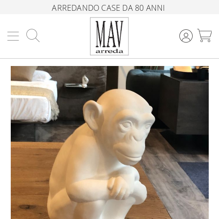
ARREDANDO CASE DA 80 ANNI
Cerca
C
Vai
alla
fine
della
galleria
di
immagini