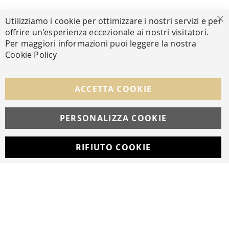
PAGAMENTI SICURI
Utilizziamo i cookie per ottimizzare i nostri servizi e per
Ch
offrire un'esperienza eccezionale ai nostri visitatori.
Per maggiori informazioni puoi leggere la nostra
Cookie Policy
SEGUICI NEI SOCIAL
Facebook
Instagram
Whatsapp
ACCETTA COOKIE
PERSONALIZZA COOKIE
© Copyright MAV Arreda s.r.l. | P.IVA IT05919160969
Via Galileo Galilei, 14 | Milano
RIFIUTO COOKIE
Developed with
by
DF Solution