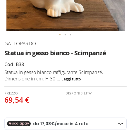
Vai
GATTOPARDO
all'inizio
Statua in gesso bianco - Scimpanzé
della
galleria
Cod: B38
di
Statua in gesso bianco raffigurante Scimpanzé.
immagini
Dimensione in cm: H 30 ...
Leggi tutto
DISPONIBILITA'
69,54 €