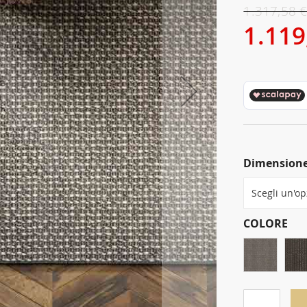
1.317,58 
1.119
Dimension
COLORE