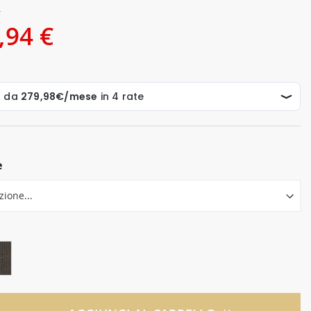
€
,94 €
e