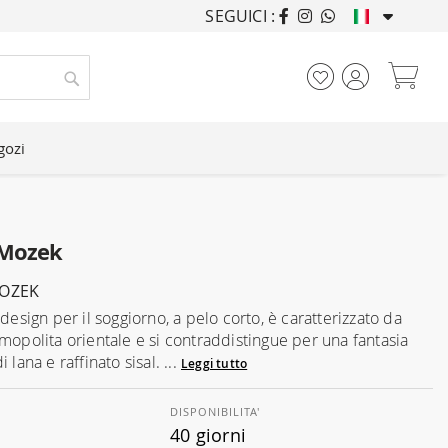
SEGUICI :
ARREDANDO CASE DA
Car
Cerca
gozi
 Mozek
MOZEK
 design per il soggiorno, a pelo corto, è caratterizzato da
smopolita orientale e si contraddistingue per una fantasia
 lana e raffinato sisal. ...
Leggi tutto
DISPONIBILITA'
40 giorni