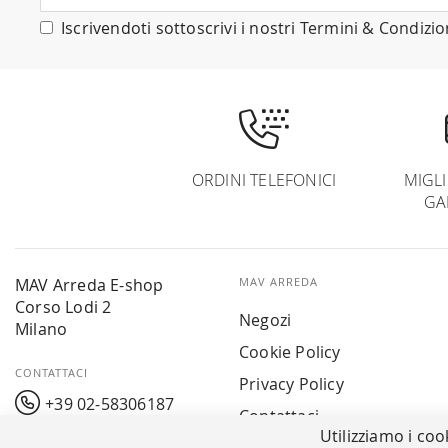
nostra
Iscrivendoti sottoscrivi i nostri
Termini & Condizio
Newsletter:
ORDINI TELEFONICI
MIGL
GA
MAV Arreda E-shop
MAV ARREDA
Corso Lodi 2
Negozi
Milano
Cookie Policy
CONTATTACI
Privacy Policy
+39 02-58306187
Contattaci
Utilizziamo i coo
info@mavarreda.it