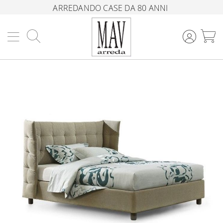
ARREDANDO CASE DA 80 ANNI
Cerca
C
Vai
alla
fine
della
galleria
di
immagini