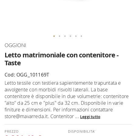
Vai
OGGIONI
all'inizio
Letto matrimoniale con contenitore -
della
Taste
galleria
di
Cod: OGG_101169T
immagini
Letto tessile con testiera sapientemente trapuntata e
avvolgente con morbidi risvolti laterali. La base
contenitore è disponibile in due volumetrie: contenitore
"alto" da 25 cm e "plus" da 32 cm. Disponibile in varie
finiture e dimensioni. Per informazioni contattare
store@mavarreda.it. Contenitor ...
Leggi tutto
DISPONIBILITA'