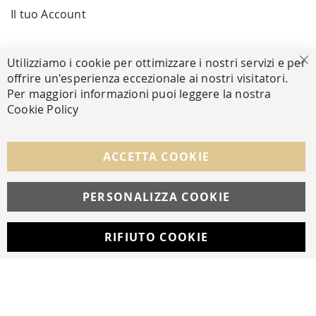
Il tuo Account
PAGAMENTI SICURI
Utilizziamo i cookie per ottimizzare i nostri servizi e per
Ch
offrire un'esperienza eccezionale ai nostri visitatori.
Per maggiori informazioni puoi leggere la nostra
Cookie Policy
SEGUICI NEI SOCIAL
Facebook
Instagram
Whatsapp
ACCETTA COOKIE
PERSONALIZZA COOKIE
© Copyright MAV Arreda s.r.l. | P.IVA IT05919160969
Via Galileo Galilei, 14 | Milano
RIFIUTO COOKIE
Developed with
by
DF Solution