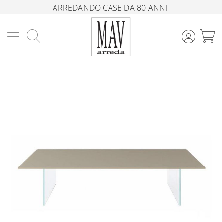
ARREDANDO CASE DA 80 ANNI
Cerca
C
Vai
alla
fine
della
galleria
di
immagini