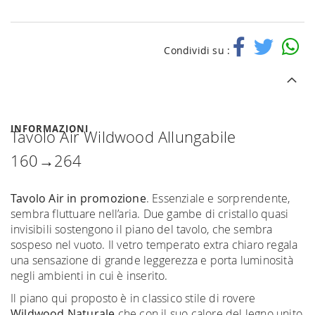
Condividi su :
INFORMAZIONI
Tavolo Air Wildwood Allungabile
160→264
Tavolo Air in promozione
. Essenziale e sorprendente,
sembra fluttuare nell’aria. Due gambe di cristallo quasi
invisibili sostengono il piano del tavolo, che sembra
sospeso nel vuoto. Il vetro temperato extra chiaro regala
una sensazione di grande leggerezza e porta luminosità
negli ambienti in cui è inserito.
Il piano qui proposto è in classico stile di rovere
Wildwood Naturale
che con il suo calore del legno unito