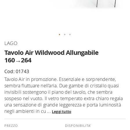
Vai
LAGO
all'inizio
Tavolo Air Wildwood Allungabile
della
160→264
galleria
di
Cod: 01743
immagini
Tavolo Air in promozione. Essenziale e sorprendente,
sembra fluttuare nell’aria. Due gambe di cristallo quasi
invisibili sostengono il piano del tavolo, che sembra
sospeso nel vuoto. Il vetro temperato extra chiaro regala
una sensazione di grande leggerezza e porta luminosità
negli ambienti in cu ...
Leggi tutto
DISPONIBILITA'