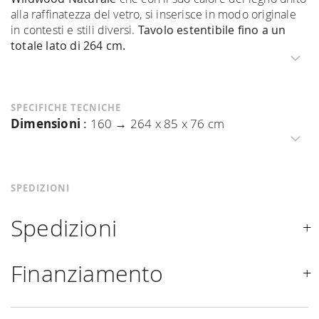
alla raffinatezza del vetro, si inserisce in modo originale
in contesti e stili diversi.
Tavolo estentibile fino a un
totale lato di 264 cm.
SPECIFICHE TECNICHE
Dimensioni
:
160 → 264 x 85 x 76 cm
SPEDIZIONI
Spedizioni
Spediamo in Italia, Europa e nel mondo. La spedizione
Finanziamento
Forniture Europa
è
gratuita in Italia
, invece è previsto
un contributo
per tutta la
Comunità Europea,
a seconda
Se sei residente in Italia, tutti i prodotti possono essere
del paese di interesse. La spedizione
Forniture