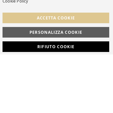
Cookie Policy
SEGUICI NEI SOCIAL
Facebook
Instagram
Whatsapp
ACCETTA COOKIE
PERSONALIZZA COOKIE
© Copyright MAV Arreda s.r.l. | P.IVA IT05919160969
Via Galileo Galilei, 14 | Milano
RIFIUTO COOKIE
Developed with
by
DF Solution