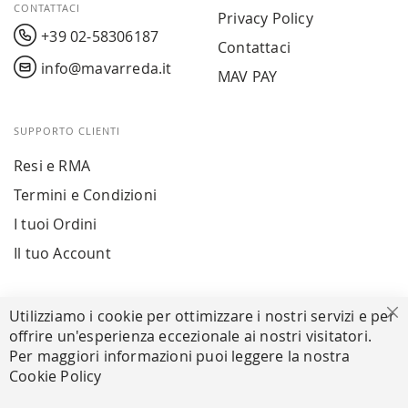
CONTATTACI
Privacy Policy
+39 02-58306187
Contattaci
info@mavarreda.it
MAV PAY
SUPPORTO CLIENTI
Resi e RMA
Termini e Condizioni
I tuoi Ordini
Il tuo Account
PAGAMENTI SICURI
Utilizziamo i cookie per ottimizzare i nostri servizi e per
Ch
offrire un'esperienza eccezionale ai nostri visitatori.
Per maggiori informazioni puoi leggere la nostra
Cookie Policy
SEGUICI NEI SOCIAL