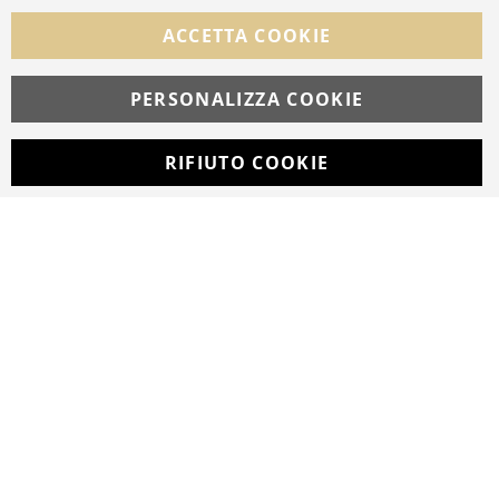
Facebook
Instagram
Whatsapp
ACCETTA COOKIE
PERSONALIZZA COOKIE
© Copyright MAV Arreda s.r.l. | P.IVA IT05919160969
Via Galileo Galilei, 14 | Milano
RIFIUTO COOKIE
Developed with
by
DF Solution