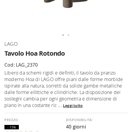
Vai
LAGO
all'inizio
Tavolo Hoa Rotondo
della
galleria
Cod: LAG_2370
di
Libero da schemi rigidi e definiti, il tavolo da pranzo
immagini
moderno Hoa di LAGO offre piani dalle forme morbide
ispirate alla natura, sorretti da solide gambe metalliche
dalle forme ellittiche e cilindriche. La disposizione dei
sostegni cambia per ogni geometria e dimensione di
piano in una costante ric ...
Leggi tutto
DISPONIBILITA'
40 giorni
- 15%