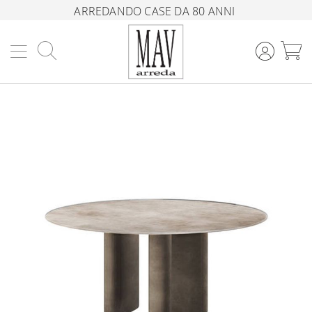
ARREDANDO CASE DA 80 ANNI
Cerca
C
Vai
alla
fine
della
galleria
di
immagini