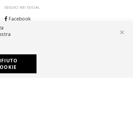
SEGUICI NEI SOCIAL
Facebook
za
Instagram
ostra
Chiu
Whatsapp
IFIUTO
Developed with
OOKIE
by
DF Solution