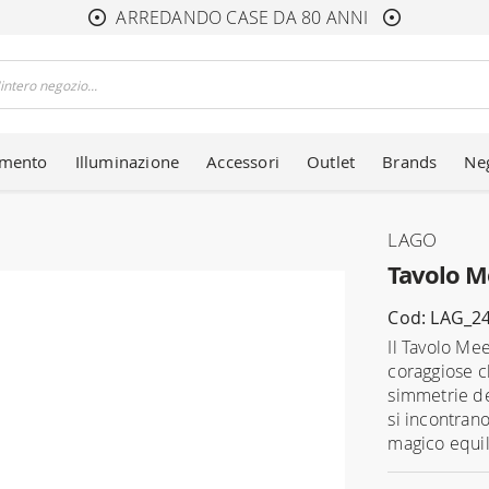
ARREDANDO CASE DA 80 ANNI
amento
Illuminazione
Accessori
Outlet
Brands
Ne
LAGO
Tavolo M
Cod: LAG_2
Il Tavolo Me
coraggiose c
simmetrie de
si incontran
magico equili