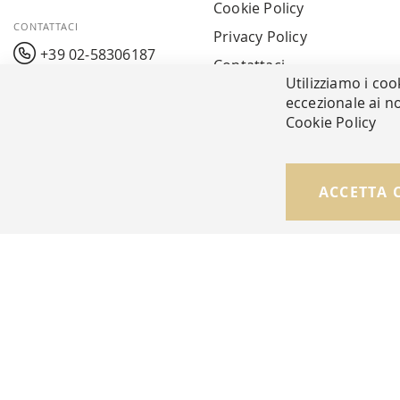
Cookie Policy
CONTATTACI
Privacy Policy
+39 02-58306187
Contattaci
Utilizziamo i coo
info@mavarreda.it
MAV PAY
eccezionale ai no
Cookie Policy
© Copyright MAV Arreda s.r.l. | P.IVA IT05919160969
ACCETTA 
Via Galileo Galilei, 14 | Milano