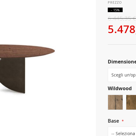
- 15%
6.445,35 
5.478
Dimension
Wildwood
Base