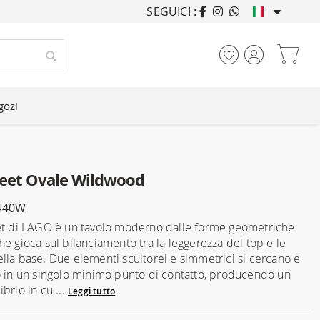
SEGUICI :
ARREDANDO CASE DA
Car
Cerca
gozi
eet Ovale Wildwood
440W
et di LAGO è un tavolo moderno dalle forme geometriche
he gioca sul bilanciamento tra la leggerezza del top e le
lla base. Due elementi scultorei e simmetrici si cercano e
o in un singolo minimo punto di contatto, producendo un
brio in cu ...
Leggi tutto