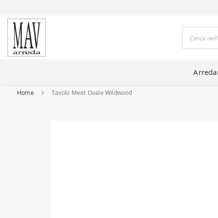
DO CASE DA 80 ANNI
Cerca
Arred
Home
Tavolo Meet Ovale Wildwood
Vai
alla
fine
della
galleria
di
immagini