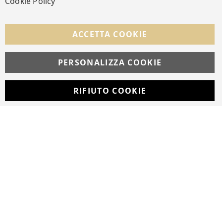
Cookie Policy
SEGUICI NEI SOCIAL
Facebook
Instagram
Whatsapp
ACCETTA COOKIE
PERSONALIZZA COOKIE
© Copyright MAV Arreda s.r.l. | P.IVA IT05919160969
Via Galileo Galilei, 14 | Milano
RIFIUTO COOKIE
Developed with
by
DF Solution