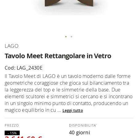
Vai
LAGO
all'inizio
Tavolo Meet Rettangolare in Vetro
della
galleria
Cod: LAG_2430E
di
Il Tavolo Meet di LAGO è un tavolo moderno dalle forme
immagini
geometriche coraggiose che gioca sul bilanciamento tra
la leggerezza del top e le simmetrie della base. Due
elementi scultorei e simmetrici si cercano e si incontrano
in un singolo minimo punto di contatto, producendo un
magico equilibrio in cu ...
Leggi tutto
DISPONIBILITA'
40 giorni
- 15%