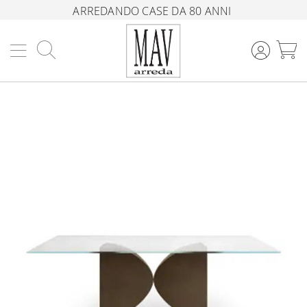
ARREDANDO CASE DA 80 ANNI
Cerca
C
Vai
alla
fine
della
galleria
di
immagini