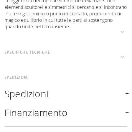
la leggerezza del top e le simmetrie della base. Due
elementi scultorei e simmetrici si cercano e si incontrano
in un singolo minimo punto di contatto, producendo un
magico equilibrio in cui tutte le parti si sostengono
quando unite nel loro insieme.
SPECIFICHE TECNICHE
SPEDIZIONI
Spedizioni
Spediamo in Italia, Europa e nel mondo. La spedizione
Finanziamento
Forniture Europa
è
gratuita in Italia
, invece è previsto
un contributo
per tutta la
Comunità Europea,
a seconda
Se sei residente in Italia, tutti i prodotti possono essere
del paese di interesse. La spedizione
Forniture