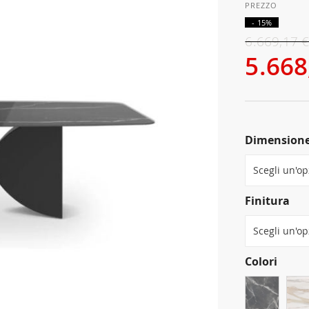
- 15%
6.669,17 
5.668
Dimension
Finitura
Colori