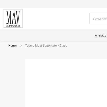
DO CASE DA 80 ANNI
Cerca
Arred
Home
Tavolo Meet Sagomato XGlass
Vai
alla
fine
della
galleria
di
immagini