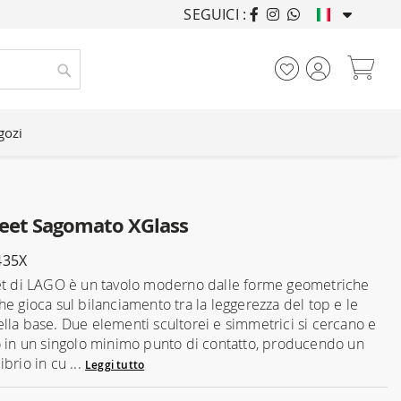
SEGUICI :
ARREDANDO CASE DA
Car
Cerca
gozi
eet Sagomato XGlass
435X
et di LAGO è un tavolo moderno dalle forme geometriche
he gioca sul bilanciamento tra la leggerezza del top e le
lla base. Due elementi scultorei e simmetrici si cercano e
o in un singolo minimo punto di contatto, producendo un
brio in cu ...
Leggi tutto