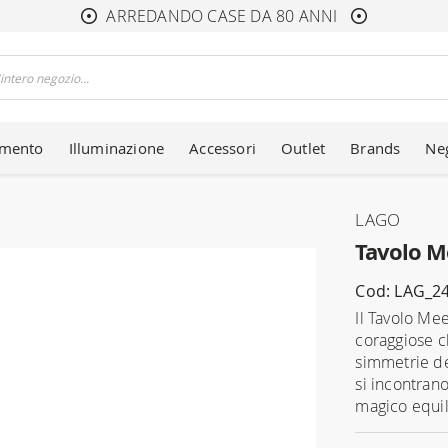
ARREDANDO CASE DA 80 ANNI
amento
Illuminazione
Accessori
Outlet
Brands
Ne
LAGO
Tavolo M
Cod: LAG_2
Il Tavolo Me
coraggiose c
simmetrie de
si incontran
magico equili