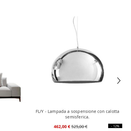
FL/Y - Lampada a sospensione con calotta
N
semisferica.
462,00 €
525,00 €
- 12%