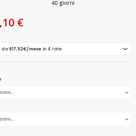
40 giorni
€
,10 €
e