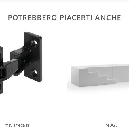
e
POTREBBERO PIACERTI ANCHE
mav arreda srl
MOGG