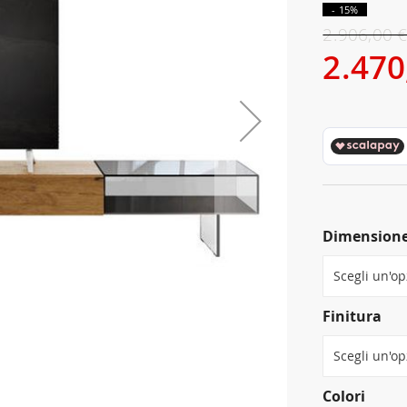
- 15%
2.906,00 
2.470
Dimension
Finitura
Colori