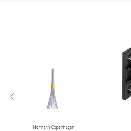
(cedolino o modello unico) 4) iban per l'addebito delle rat
Normann Copenhagen