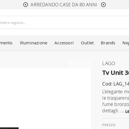
ARREDANDO CASE DA 80 ANNI
amento
Illuminazione
Accessori
Outlet
Brands
Ne
LAGO
Tv Unit 3
Cod: LAG_1
L’elegante m
le trasparenz
fumé bronzo,
dettagli. ...
Le