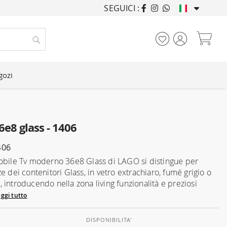
SEGUICI :
ARREDANDO CASE DA
Car
Cerca
gozi
6e8 glass - 1406
406
obile Tv moderno 36e8 Glass di LAGO si distingue per
e dei contenitori Glass, in vetro extrachiaro, fumé grigio o
 introducendo nella zona living funzionalità e preziosi
ggi tutto
DISPONIBILITA'